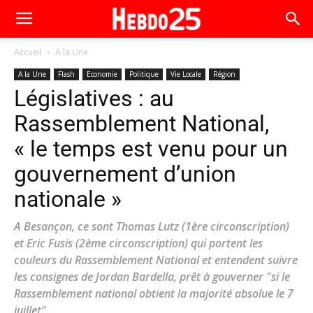
Accueil
A la Une
A la Une
Flash
Economie
Politique
Vie Locale
Région
Législatives : au
Rassemblement National,
« le temps est venu pour un
gouvernement d’union
nationale »
A Besançon, ce sont Thomas Lutz (1ère circonscription)
et Eric Fusis (2ème circonscription) qui portent les
couleurs du Rassemblement National et entendent suivre
les consignes de Jordan Bardella, prêt à gouverner "si le
Rassemblement national obtient la majorité absolue le 7
juillet".