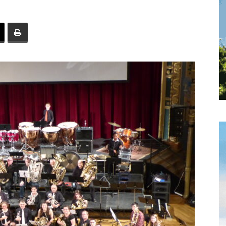
toute
l'info
locale
–