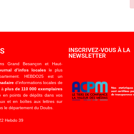
OS
INSCRIVEZ-VOUS À LA
NEWSLETTER
ons Grand Besançon et Haut-
ournal d’infos locales
le plus
épartement. HEBDO25 est un
madaire
d’informations locales de
é à
plus de 110 000 exemplaires
 en points de dépôts dans vos
x et en boîtes aux lettres sur
s le département du Doubs.
22 Hebdo 39