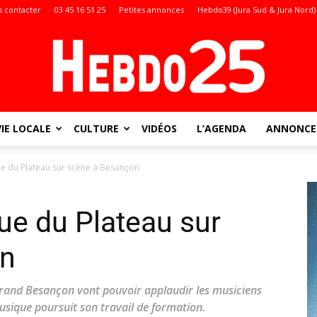
 contacter
03 45 16 51 25
Petites annonces
Hebdo39 (Jura Sud & Jura Nord)
VIE LOCALE
CULTURE
VIDÉOS
L’AGENDA
ANNONCES
Doubs
ue du Plateau sur scène à Besançon
ue du Plateau sur
:
on
nd Besançon vont pouvoir applaudir les musiciens
usique poursuit son travail de formation.