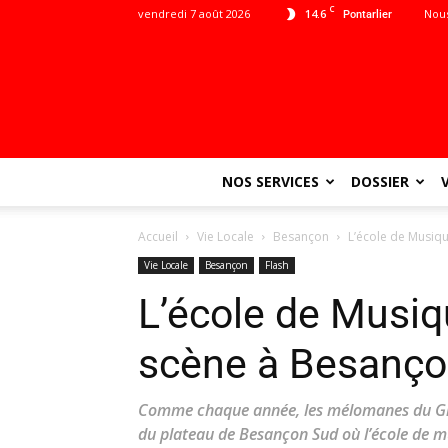
C
vendredi 7 août 2026
14.6
Nous
Pontarlier
NOS SERVICES
DOSSIER
Accueil
Vie Locale
Besançon
L’école de Musiq
Vie Locale
Besançon
Flash
L’école de Musiq
scène à Besanç
Comme chaque année, les mélomanes du Gra
du plateau de Besançon Sud où l’école de m