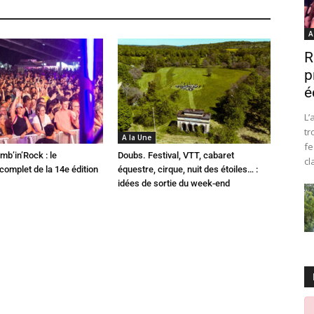
A
R
p
é
L’
tr
A la Une
fe
mb’in’Rock : le
Doubs. Festival, VTT, cabaret
cl
omplet de la 14e édition
équestre, cirque, nuit des étoiles… :
idées de sortie du week-end