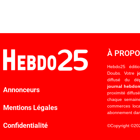
À PROP
Hebdo25 éditi
Doubs. Votre
j
diffusé du d
journal hebdo
Annonceurs
proximité diffus
chaque semaine
commerces locau
Mentions Légales
abonnement dan
Confidentialité
©Copyright ©20