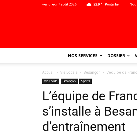
C
vendredi 7 août 2026
22.9
Nous
Pontarlier
NOS SERVICES
DOSSIER
Accueil
Vie Locale
Besançon
L’équipe de Franc
Vie Locale
Besançon
Sports
L’équipe de Fran
s’installe à Bes
d’entraînement