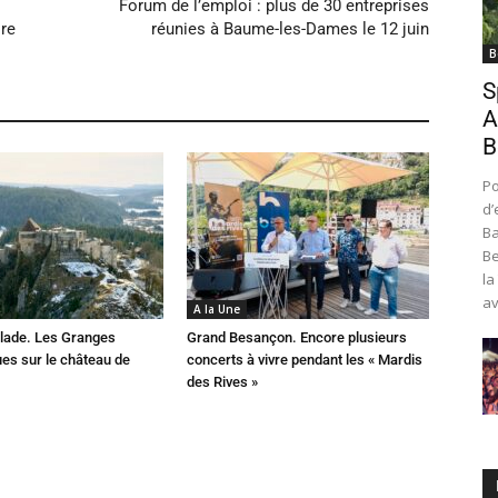
Forum de l’emploi : plus de 30 entreprises
ire
réunies à Baume-les-Dames le 12 juin
B
S
A
B
Po
d’
Ba
Be
la
av
A la Une
lade. Les Granges
Grand Besançon. Encore plusieurs
es sur le château de
concerts à vivre pendant les « Mardis
des Rives »