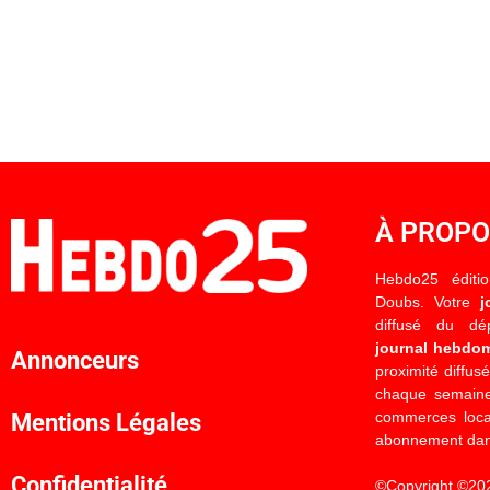
À PROP
Hebdo25 éditi
Doubs. Votre
j
diffusé du d
journal hebdo
Annonceurs
proximité diffus
chaque semaine
commerces locau
Mentions Légales
abonnement dan
Confidentialité
©Copyright ©20