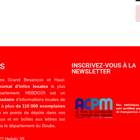
OS
INSCRIVEZ-VOUS À LA
NEWSLETTER
ons Grand Besançon et Haut-
ournal d’infos locales
le plus
épartement. HEBDO25 est un
madaire
d’informations locales de
é à
plus de 110 000 exemplaires
 en points de dépôts dans vos
x et en boîtes aux lettres sur
s le département du Doubs.
22 Hebdo 39