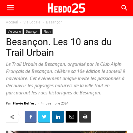
Accueil
Vie Locale
Besançon
Vie Locale
Besançon
Flash
Besançon. Les 10 ans du
Trail Urbain
Le Trail Urbain de Besançon, organisé par le Club Alpin
Français de Besançon, célèbre sa 10e édition le samedi 9
novembre. Cet événement unique invite les passionnés à
découvrir les paysages naturels de la ville tout en
parcourant les rues historiques de Besançon.
Par
Flavie Belfort
-
4 novembre 2024