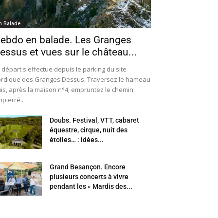
n Balade
ebdo en balade. Les Granges
essus et vues sur le château...
 départ s'effectue depuis le parking du site
rdique des Granges Dessus. Traversez le hameau
is, après la maison n°4, empruntez le chemin
pierré...
Doubs. Festival, VTT, cabaret
équestre, cirque, nuit des
étoiles… : idées...
Grand Besançon. Encore
plusieurs concerts à vivre
pendant les « Mardis des...