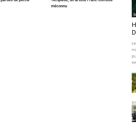
méconnu
E
H
D
Le
no
pu
em