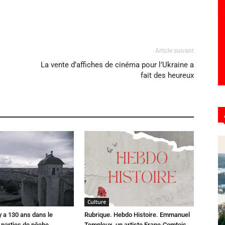
Article suivant
La vente d’affiches de cinéma pour l’Ukraine a
fait des heureux
Culture
 y a 130 ans dans le
Rubrique. Hebdo Histoire. Emmanuel
parties de pêche
Templeux, un artiste Franc-Comtois