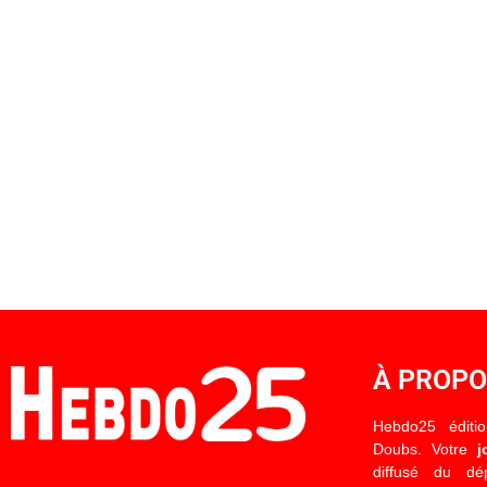
À PROP
Hebdo25 éditi
Doubs. Votre
j
diffusé du d