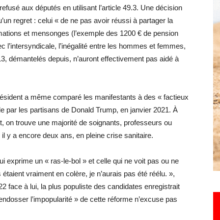
efusé aux députés en utilisant l’article 49.3. Une décision
’un regret : celui « de ne pas avoir réussi à partager la
imations et mensonges (l’exemple des 1200 € de pension
Hebdo25
c l’intersyndicale, l’inégalité entre les hommes et femmes,
2013, démantelés depuis, n’auront effectivement pas aidé à
résident a même comparé les manifestants à des « factieux
ole par les partisans de Donald Trump, en janvier 2021. À
nt, on trouve une majorité de soignants, professeurs ou
il y a encore deux ans, en pleine crise sanitaire.
 exprime un « ras-le-bol » et celle qui ne voit pas ou ne
 étaient vraiment en colère, je n’aurais pas été réélu. »,
22 face à lui, la plus populiste des candidates enregistrait
endosser l’impopularité » de cette réforme n’excuse pas