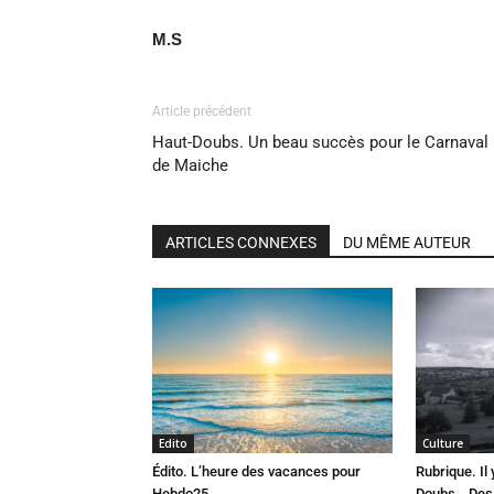
M.S
Article précédent
Haut-Doubs. Un beau succès pour le Carnaval
de Maiche
ARTICLES CONNEXES
DU MÊME AUTEUR
Edito
Culture
Édito. L’heure des vacances pour
Rubrique. Il
Hebdo25
Doubs… Des 