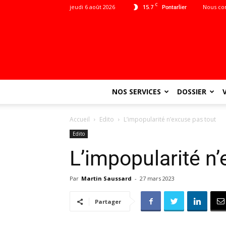
C
jeudi 6 août 2026
15.7
Nous co
Pontarlier
NOS SERVICES
DOSSIER
Accueil
Edito
L’impopularité n’excuse pas tout
Edito
L’impopularité n
Par
Martin Saussard
-
27 mars 2023
Partager