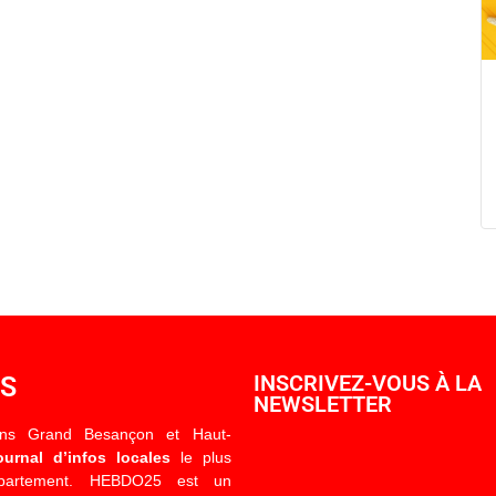
OS
INSCRIVEZ-VOUS À LA
NEWSLETTER
ons Grand Besançon et Haut-
ournal d’infos locales
le plus
épartement. HEBDO25 est un