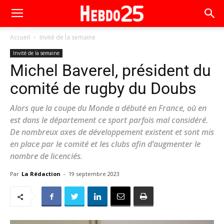
Accueil
Invité de la semaine
Invité de la semaine
Michel Baverel, président du
comité de rugby du Doubs
Alors que la coupe du Monde a débuté en France, où en
est dans le département ce sport parfois mal considéré.
De nombreux axes de développement existent et sont mis
en place par le comité et les clubs afin d’augmenter le
nombre de licenciés.
Par
La Rédaction
-
19 septembre 2023