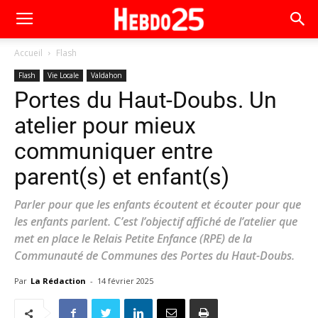
Accueil
Flash
Flash
Vie Locale
Valdahon
Portes du Haut-Doubs. Un
atelier pour mieux
communiquer entre
parent(s) et enfant(s)
Parler pour que les enfants écoutent et écouter pour que
les enfants parlent. C’est l’objectif affiché de l’atelier que
met en place le Relais Petite Enfance (RPE) de la
Communauté de Communes des Portes du Haut-Doubs.
Par
La Rédaction
-
14 février 2025