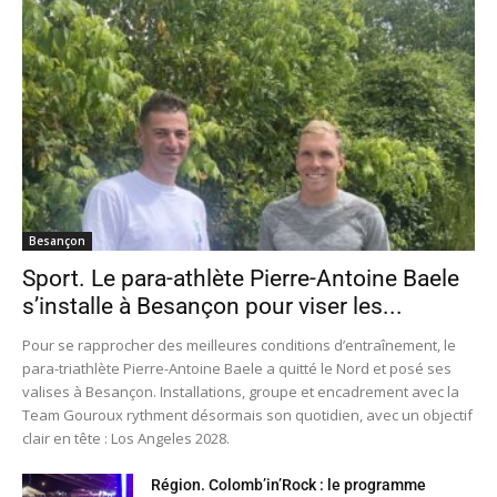
Besançon
Sport. Le para-athlète Pierre-Antoine Baele
s’installe à Besançon pour viser les...
Pour se rapprocher des meilleures conditions d’entraînement, le
para-triathlète Pierre-Antoine Baele a quitté le Nord et posé ses
valises à Besançon. Installations, groupe et encadrement avec la
Team Gouroux rythment désormais son quotidien, avec un objectif
clair en tête : Los Angeles 2028.
Région. Colomb’in’Rock : le programme