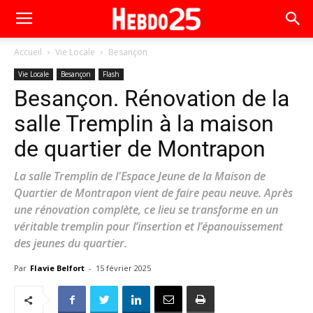
Accueil
Vie Locale
Besançon
Vie Locale
Besançon
Flash
Besançon. Rénovation de la
salle Tremplin à la maison
de quartier de Montrapon
La salle Tremplin de l'Espace Jeune de la Maison de
Quartier de Montrapon vient de faire peau neuve. Après
une rénovation complète, ce lieu se transforme en un
véritable tremplin pour l’insertion et l’épanouissement
des jeunes du quartier.
Par
Flavie Belfort
-
15 février 2025