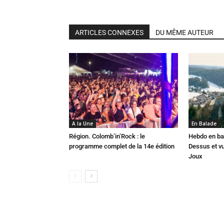
ARTICLES CONNEXES
DU MÊME AUTEUR
A la Une
En Balade
Région. Colomb’in’Rock : le
Hebdo en ba
programme complet de la 14e édition
Dessus et vu
Joux