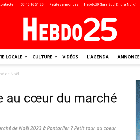
contacter
03 45 16 51 25
Petites annonces
Hebdo39 (Jura Sud & Jura Nord)
VIE LOCALE
CULTURE
VIDÉOS
L’AGENDA
ANNONCES
Doubs
ché de Noël
de au cœur du marché
:
rché de Noël 2023 à Pontarlier ? Petit tour au coeur