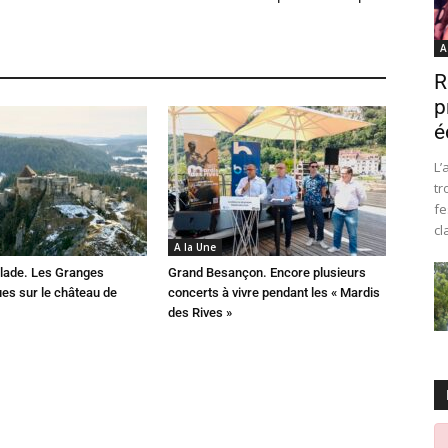
A
R
p
é
L’
tr
fe
cl
A la Une
lade. Les Granges
Grand Besançon. Encore plusieurs
es sur le château de
concerts à vivre pendant les « Mardis
des Rives »