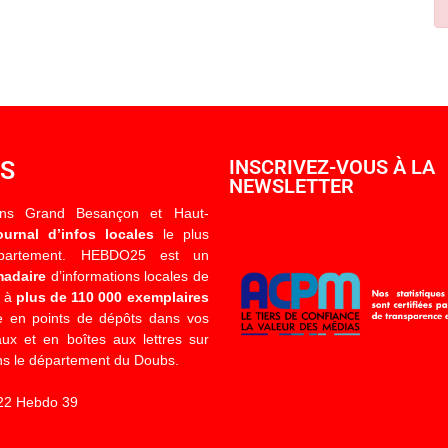
OS
INSCRIVEZ-VOUS À LA
NEWSLETTER
ons Grand Besançon et Haut-
ournal d’infos locales
le plus
épartement. HEBDO25 est un
madaire
d’informations locales de
é à
plus de 110 000 exemplaires
 en points de dépôts dans vos
x et en boîtes aux lettres sur
s le département du Doubs.
22 Hebdo 39