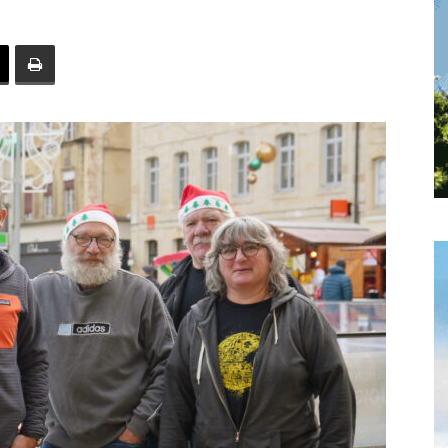
toute
l'info
locale
–