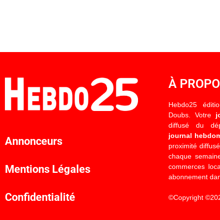
À PROP
Hebdo25 éditi
Doubs. Votre
j
diffusé du d
journal hebdo
Annonceurs
proximité diffus
chaque semaine
commerces locau
Mentions Légales
abonnement dan
Confidentialité
©Copyright ©20