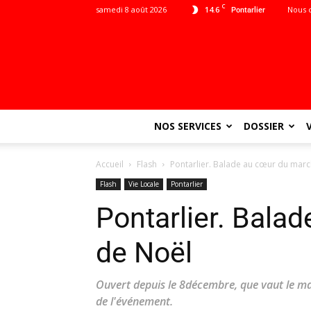
C
samedi 8 août 2026
14.6
Nous 
Pontarlier
NOS SERVICES
DOSSIER
Accueil
Flash
Pontarlier. Balade au cœur du mar
Flash
Vie Locale
Pontarlier
Pontarlier. Bala
de Noël
Ouvert depuis le 8décembre, que vaut le ma
de l'événement.