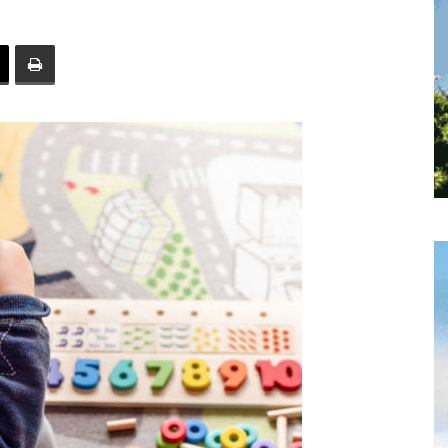
toute
l'info
locale
–