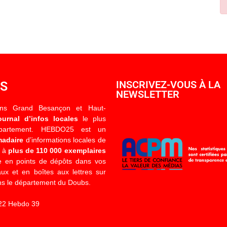
OS
INSCRIVEZ-VOUS À LA
NEWSLETTER
ons Grand Besançon et Haut-
ournal d’infos locales
le plus
épartement. HEBDO25 est un
madaire
d’informations locales de
é à
plus de 110 000 exemplaires
 en points de dépôts dans vos
x et en boîtes aux lettres sur
s le département du Doubs.
22 Hebdo 39