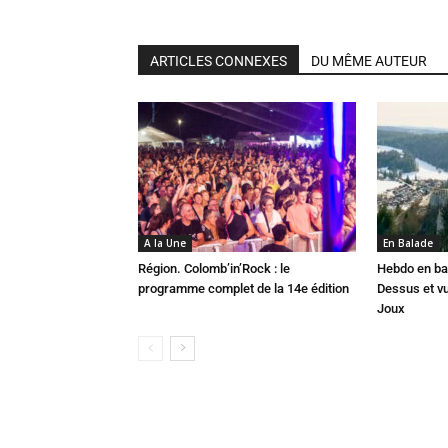
ARTICLES CONNEXES
DU MÊME AUTEUR
A la Une
En Balade
Région. Colomb’in’Rock : le
Hebdo en ba
programme complet de la 14e édition
Dessus et vu
Joux