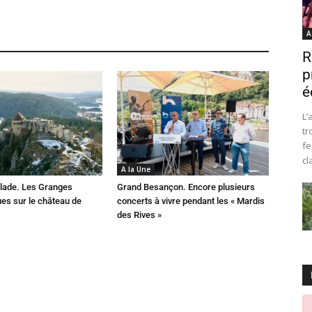
A
R
p
é
L’
tr
fe
cl
A la Une
lade. Les Granges
Grand Besançon. Encore plusieurs
es sur le château de
concerts à vivre pendant les « Mardis
des Rives »