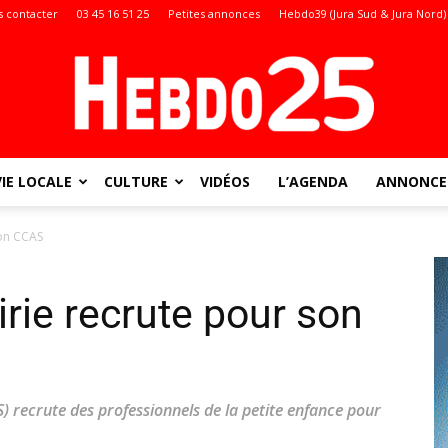
 contacter
03 45 16 51 25
Petites annonces
Hebdo39 (Jura Sud & Jura Nord)
VIE LOCALE
CULTURE
VIDÉOS
L’AGENDA
ANNONCES
Doubs
son CCAS
irie recrute pour son
:
 recrute des professionnels de la petite enfance pour