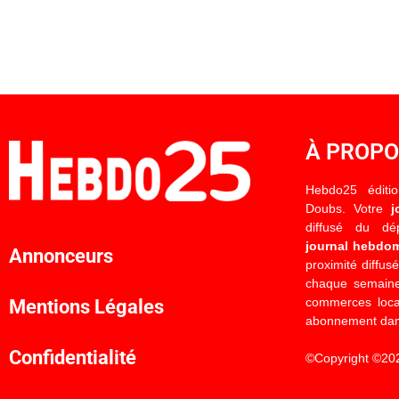
À PROP
Hebdo25 éditi
Doubs. Votre
j
diffusé du d
journal hebdo
Annonceurs
proximité diffus
chaque semaine
commerces locau
Mentions Légales
abonnement dan
Confidentialité
©Copyright ©20