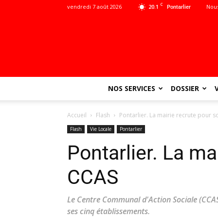
C
vendredi 7 août 2026
20.1
Nous
Pontarlier
NOS SERVICES
DOSSIER
Accueil
Flash
Pontarlier. La mairie recrute pour 
Flash
Vie Locale
Pontarlier
Pontarlier. La ma
CCAS
Le Centre Communal d'Action Sociale (CCAS)
ses cinq établissements.