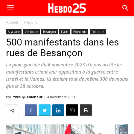
Accueil
A la Une
A la Une
Vie Locale
Besançon
Flash
Economie
Politique
500 manifestants dans les
rues de Besançon
La pluie glaciale du 4 novembre 2023 n’a pas arrêté les
manifestants criant leur opposition à la guerre entre
Israël et le Hamas. Ils étaient tout de même 300 de moins
que le 28 octobre.
Par
Yves Quemeneur
-
4 novembre 2023