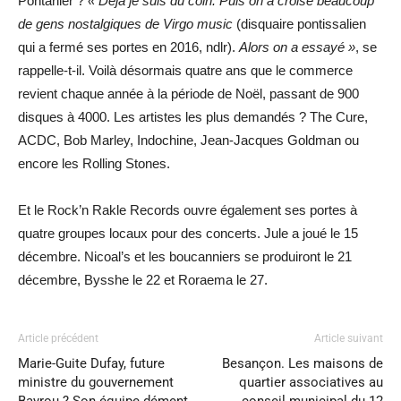
Pontarlier ?
« Déjà je suis du coin. Puis on a croisé beaucoup
de gens nostalgiques de Virgo music
(disquaire pontissalien
qui a fermé ses portes en 2016, ndlr).
Alors on a essayé »
, se
rappelle-t-il. Voilà désormais quatre ans que le commerce
revient chaque année à la période de Noël, passant de 900
disques à 4000. Les artistes les plus demandés ? The Cure,
ACDC, Bob Marley, Indochine, Jean-Jacques Goldman ou
encore les Rolling Stones.
Et le Rock’n Rakle Records ouvre également ses portes à
quatre groupes locaux pour des concerts. Jule a joué le 15
décembre. Nicoal’s et les boucanniers se produiront le 21
décembre, Bysshe le 22 et Roraema le 27.
Article précédent
Article suivant
Marie-Guite Dufay, future
Besançon. Les maisons de
ministre du gouvernement
quartier associatives au