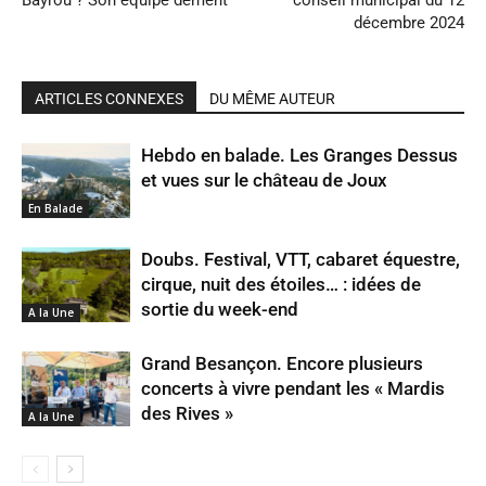
Bayrou ? Son équipe dément
conseil municipal du 12
décembre 2024
ARTICLES CONNEXES
DU MÊME AUTEUR
Hebdo en balade. Les Granges Dessus
et vues sur le château de Joux
En Balade
Doubs. Festival, VTT, cabaret équestre,
cirque, nuit des étoiles… : idées de
sortie du week-end
A la Une
Grand Besançon. Encore plusieurs
concerts à vivre pendant les « Mardis
des Rives »
A la Une