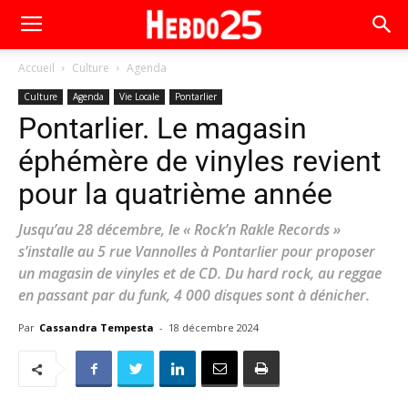
Accueil
Culture
Agenda
Culture
Agenda
Vie Locale
Pontarlier
Pontarlier. Le magasin
éphémère de vinyles revient
pour la quatrième année
Jusqu’au 28 décembre, le « Rock’n Rakle Records »
s’installe au 5 rue Vannolles à Pontarlier pour proposer
un magasin de vinyles et de CD. Du hard rock, au reggae
en passant par du funk, 4 000 disques sont à dénicher.
Par
Cassandra Tempesta
-
18 décembre 2024