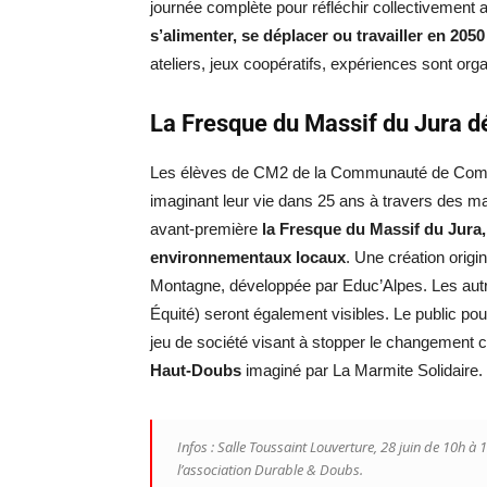
journée complète pour réfléchir collectivement 
s’alimenter, se déplacer ou travailler en 20
ateliers, jeux coopératifs, expériences sont orga
La Fresque du Massif du Jura d
Les élèves de CM2 de la Communauté de Commu
imaginant leur vie dans 25 ans à travers des maq
avant-première
la Fresque du Massif du Jura, 
environnementaux locaux
. Une création origin
Montagne, développée par Educ’Alpes. Les autre
Équité) seront également visibles. Le public po
jeu de société visant à stopper le changement c
Haut-Doubs
imaginé par La Marmite Solidaire.
Infos : Salle Toussaint Louverture, 28 juin de 10h 
l’association Durable & Doubs.