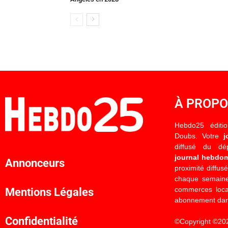
À PROP
Hebdo25 éditi
Doubs. Votre
j
diffusé du d
journal hebdo
Annonceurs
proximité diffus
chaque semaine
commerces locau
Mentions Légales
abonnement dan
Confidentialité
©Copyright ©20