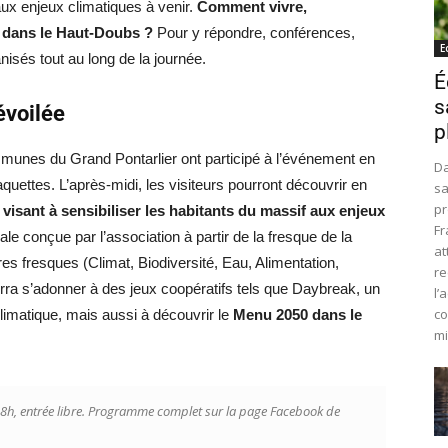
aux enjeux climatiques à venir.
Comment vivre,
50 dans le Haut-Doubs ?
Pour y répondre, conférences,
E
nisés tout au long de la journée.
É
s
évoilée
p
nes du Grand Pontarlier ont participé à l’événement en
Da
uettes. L’après-midi, les visiteurs pourront découvrir en
sa
pr
visant à sensibiliser les habitants du massif aux enjeux
Fr
ale conçue par l’association à partir de la fresque de la
at
s fresques (Climat, Biodiversité, Eau, Alimentation,
re
urra s’adonner à des jeux coopératifs tels que Daybreak, un
l’
co
limatique, mais aussi à découvrir le
Menu 2050 dans le
mi
à 18h, entrée libre. Programme complet sur la page Facebook de