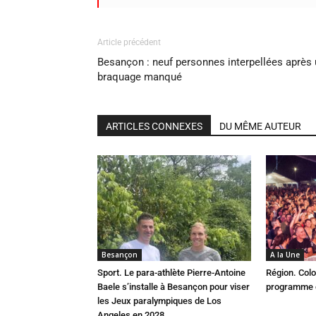
Article précédent
Besançon : neuf personnes interpellées après
braquage manqué
ARTICLES CONNEXES
DU MÊME AUTEUR
Besançon
A la Une
Sport. Le para-athlète Pierre-Antoine
Région. Colo
Baele s’installe à Besançon pour viser
programme c
les Jeux paralympiques de Los
Angeles en 2028