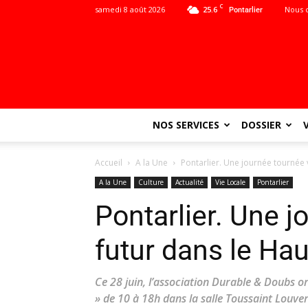
C
samedi 8 août 2026
25.6
Nous 
Pontarlier
NOS SERVICES
DOSSIER
Accueil
A la Une
Pontarlier. Une journée tournée 
A la Une
Culture
Actualité
Vie Locale
Pontarlier
Pontarlier. Une j
futur dans le Ha
Ce 28 juin, l’association Durable & Doubs 
» de 10 à 18h dans la salle Toussaint Louv