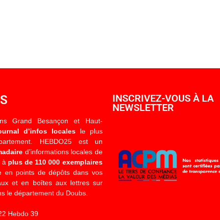
OS
INSCRIVEZ-VOUS À LA
NEWSLETTER
ons Grand Besançon et Haut-
ournal d’infos locales
le plus
épartement. HEBDO25 est un
madaire
d’informations locales de
é à
plus de 110 000 exemplaires
 en points de dépôts dans vos
x et en boîtes aux lettres sur
s le département du Doubs.
22 Hebdo 39