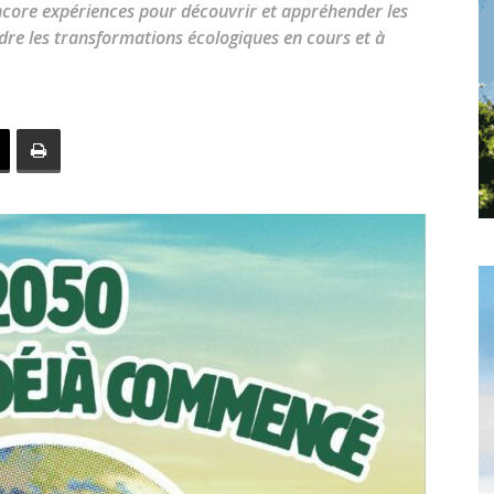
encore expériences pour découvrir et appréhender les
toute
re les transformations écologiques en cours et à
l'info
locale
–