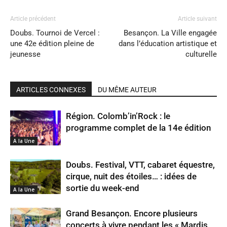
Article précédent
Article suivant
Doubs. Tournoi de Vercel :
Besançon. La Ville engagée
une 42e édition pleine de
dans l’éducation artistique et
jeunesse
culturelle
ARTICLES CONNEXES
DU MÊME AUTEUR
Région. Colomb’in’Rock : le
programme complet de la 14e édition
A la Une
Doubs. Festival, VTT, cabaret équestre,
cirque, nuit des étoiles… : idées de
sortie du week-end
A la Une
Grand Besançon. Encore plusieurs
concerts à vivre pendant les « Mardis