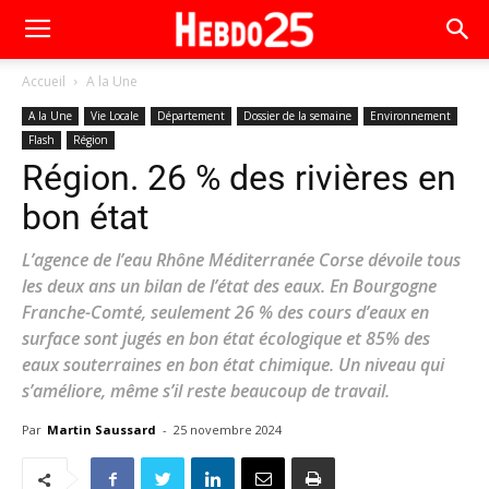
Accueil
A la Une
A la Une
Vie Locale
Département
Dossier de la semaine
Environnement
Flash
Région
Région. 26 % des rivières en
bon état
L’agence de l’eau Rhône Méditerranée Corse dévoile tous
les deux ans un bilan de l’état des eaux. En Bourgogne
Franche-Comté, seulement 26 % des cours d’eaux en
surface sont jugés en bon état écologique et 85% des
eaux souterraines en bon état chimique. Un niveau qui
s’améliore, même s’il reste beaucoup de travail.
Par
Martin Saussard
-
25 novembre 2024