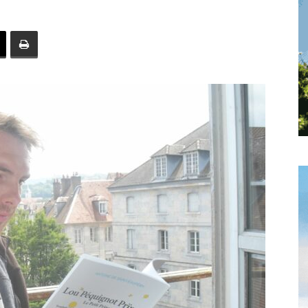
toute
l'info
locale
–