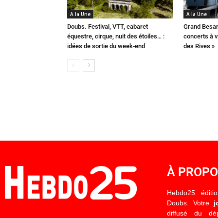
A la Une
A la Une
Doubs. Festival, VTT, cabaret
Grand Besan
équestre, cirque, nuit des étoiles… :
concerts à v
idées de sortie du week-end
des Rives »
À PROP
Hebdo25 éditi
Doubs. Votre
j
diffusé du d