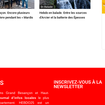
En Balade
çon. Encore plusieurs
Hebdo en balade. Entre les sources
ivre pendant les « Mardis
d’Arcier et la batterie des Épesses
OS
INSCRIVEZ-VOUS À LA
NEWSLETTER
ons Grand Besançon et Haut-
ournal d’infos locales
le plus
épartement. HEBDO25 est un