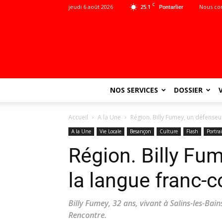
C
jeudi 6 août 2026
25.1
Nous co
Pontarlier
NOS SERVICES
DOSSIER
Accueil
A la Une
Région. Billy Fumey, un défenseu
A la Une
Vie Locale
Besançon
Culture
Flash
Portrai
Région. Billy Fu
la langue franc-
Billy Fumey, 32 ans, vivant à Salins-les-Bain
Rencontre.