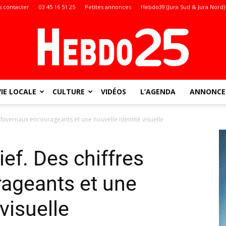
 contacter
03 45 16 51 25
Petites annonces
Hebdo39 (Jura Sud & Jura Nord)
VIE LOCALE
CULTURE
VIDÉOS
L’AGENDA
ANNONCES
Doubs
 hivernaux encourageants et une nouvelle identité visuelle
ef. Des chiffres
:
ageants et une
visuelle