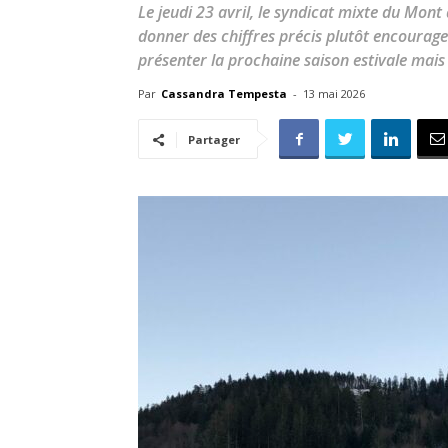
Le jeudi 23 avril, le syndicat mixte du Mont
donner des chiffres précis plutôt encourage
présenter la prochaine saison estivale mais 
Par
Cassandra Tempesta
-
13 mai 2026
Partager