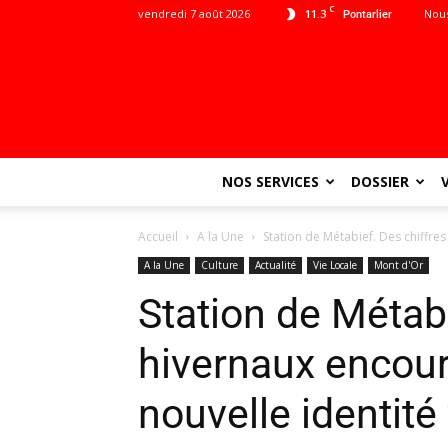
C
vendredi 7 août 2026
11.3
Nous
Pontarlier
NOS SERVICES
DOSSIER
Accueil
A la Une
Station de Métabief. Des chiffres
A la Une
Culture
Actualité
Vie Locale
Mont d'Or
Station de Métabi
hivernaux encour
nouvelle identité 