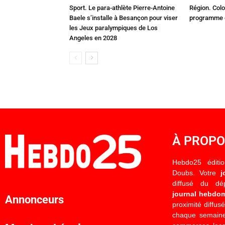
Sport. Le para-athlète Pierre-Antoine
Région. Colo
Baele s’installe à Besançon pour viser
programme c
les Jeux paralympiques de Los
Angeles en 2028
À PROP
Hebdo25 éditi
Doubs. Votre
j
diffusé du d
journal hebdo
Annonceurs
proximité diffus
chaque semaine