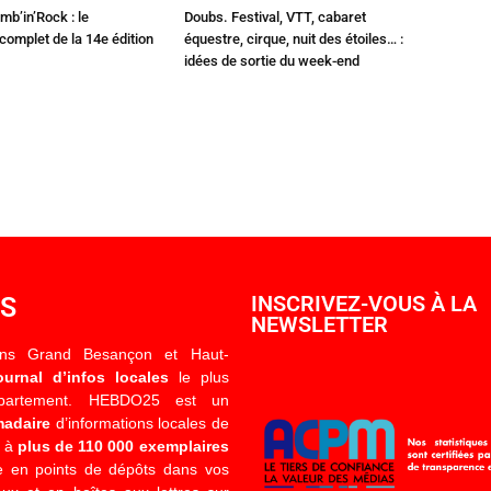
mb’in’Rock : le
Doubs. Festival, VTT, cabaret
omplet de la 14e édition
équestre, cirque, nuit des étoiles… :
idées de sortie du week-end
OS
INSCRIVEZ-VOUS À LA
NEWSLETTER
ons Grand Besançon et Haut-
ournal d’infos locales
le plus
épartement. HEBDO25 est un
madaire
d’informations locales de
é à
plus de 110 000 exemplaires
 en points de dépôts dans vos