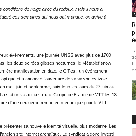
es conditions de neige avec du redoux, mais il nous a
A
algré ces semaines qui nous ont manqué, on arrive à
R
p
é
L’
 nombreux événements, une journée UNSS avec plus de 1700
tr
nts, les deux soirées glisses nocturnes, le Métabief snow
fe
cl
 dernière manifestation en date, le O’Fest, un événement
e optique et a annoncé l’ouverture de sa saison estivale
en mai, juin et septembre, puis tous les jours du 27 juin au
a station va accueillir une Coupe de France de VTT les 13
verture d’une deuxième remontée mécanique pour le VTT
 présenter sa nouvelle identité visuelle, plus moderne. Les
ancien site internet archaïque. Le syndicat a donc investi