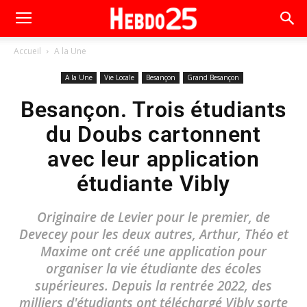
Accueil
A la Une
A la Une
Vie Locale
Besançon
Grand Besançon
Besançon. Trois étudiants
du Doubs cartonnent
avec leur application
étudiante Vibly
Originaire de Levier pour le premier, de
Devecey pour les deux autres, Arthur, Théo et
Maxime ont créé une application pour
organiser la vie étudiante des écoles
supérieures. Depuis la rentrée 2022, des
milliers d'étudiants ont téléchargé Vibly sorte