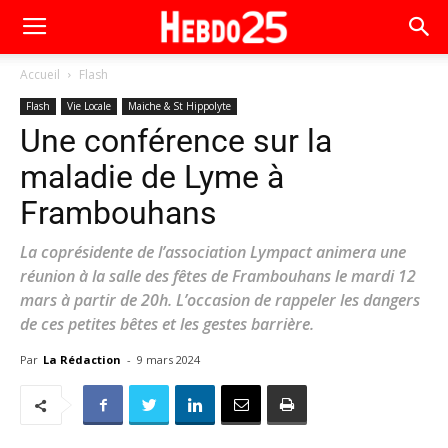
Accueil
Flash
Flash
Vie Locale
Maiche & St Hippolyte
Une conférence sur la
maladie de Lyme à
Frambouhans
La coprésidente de l’association Lympact animera une
réunion à la salle des fêtes de Frambouhans le mardi 12
mars à partir de 20h. L’occasion de rappeler les dangers
de ces petites bêtes et les gestes barrière.
Par
La Rédaction
-
9 mars 2024