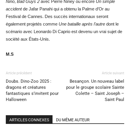
Nino
,
Bad Guys 2
avec Pierre Niney ou encore
Un simple
accident
de Jafar Panahi qui a obtenu la Palme d’Or au
Festival de Cannes. Des succès internationaux seront
également projetés comme
Une bataille après l’autre
dont le
scénario avec Leonardo Di Caprio est devenu un vrai sujet de
société aux États-Unis.
M.S
Article précédent
Article suivant
Doubs. Dino-Zoo 2025 :
Besançon. Un nouveau label
dragons et créatures
pour le groupe scolaire Sainte
fantastiques s’invitent pour
Colette – Saint Joseph –
Halloween
Saint Paul
ARTICLES CONNEXES
DU MÊME AUTEUR