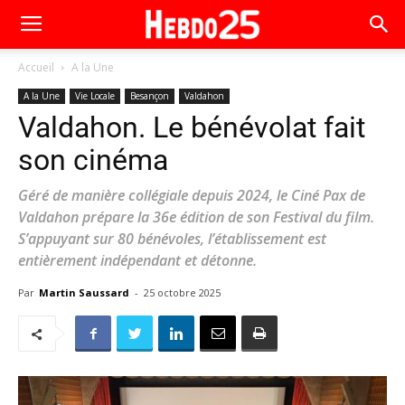
Accueil
A la Une
A la Une
Vie Locale
Besançon
Valdahon
Valdahon. Le bénévolat fait
son cinéma
Géré de manière collégiale depuis 2024, le Ciné Pax de
Valdahon prépare la 36e édition de son Festival du film.
S’appuyant sur 80 bénévoles, l’établissement est
entièrement indépendant et détonne.
Par
Martin Saussard
-
25 octobre 2025