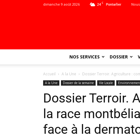
C
dimanche 9 août 2026
24
Nous
Pontarlier
NOS SERVICES
DOSSIER
Accueil
A la Une
Dossier Terroir. Agriculture : co
A la Une
Dossier de la semaine
Vie Locale
Environnemen
Dossier Terroir. 
la race montbélia
face à la dermat