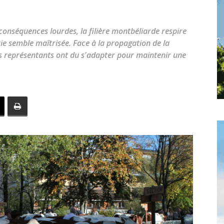
toute
conséquences lourdes, la filière montbéliarde respire
tie semble maîtrisée. Face à la propagation de la
s représentants ont du s'adapter pour maintenir une
l'info
locale
–