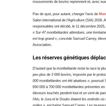
mouvements de bovins reprennent et, avec eux
Pas de quoi, pour autant, changer l’avis de
Mont
Salon international de l’Agriculture (SIA) 2026.
responsables ont décidé, le 11 décembre 2025, 
« Sur 47 montbéliardes attendues, une trentaine
est trop grand »
, concède Samuel Carrey, éleveu
Association.
Les réserves génétiques déplac
D’autant que la montbéliarde reste la race la pl
peu plus de 3 000 bovins, imposée par le protoc
000 montbéliardes ont été abattues »
, poursuit 
650 000 à 700 000 montbéliardes présentes en Fr
éleveurs touchés perdent tout et un vent de pan
l’Ain, le Jura et le Doubs étaient les endroits 
mâles »
, enchaîne Samuel Carrey. Les taureaux