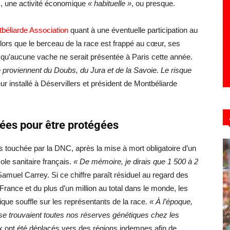
, une activité économique
« habituelle »
, ou presque.
béliarde Association
quant à une éventuelle participation au
 Alors que le berceau de la race est frappé au cœur, ses
qu’aucune vache ne serait présentée à Paris cette année.
 proviennent du Doubs, du Jura et de la Savoie. Le risque
r installé à Déservillers et président de Montbéliarde
ées pour être protégées
us touchée par la DNC, après la mise à mort obligatoire d’un
ole sanitaire français.
« De mémoire, je dirais que 1 500 à 2
Samuel Carrey. Si ce chiffre paraît résiduel au regard des
ance et du plus d’un million au total dans le monde, les
ique souffle sur les représentants de la race.
« À l’époque,
où se trouvaient toutes nos réserves génétiques chez les
 ont été déplacés vers des régions indemnes afin de