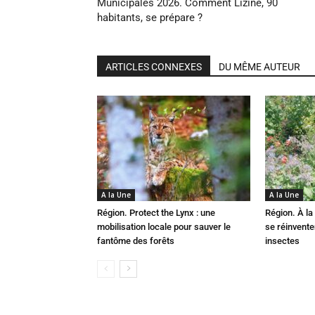
Municipales 2026. Comment Lizine, 90
habitants, se prépare ?
ARTICLES CONNEXES
DU MÊME AUTEUR
A la Une
A la Une
Région. Protect the Lynx : une
Région. À la 
mobilisation locale pour sauver le
se réinvent
fantôme des forêts
insectes