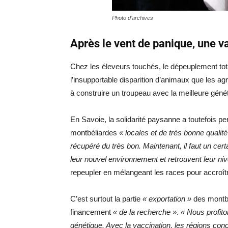
Photo d’archives
Après le vent de panique, une v
Chez les éleveurs touchés, le dépeuplement tota
l’insupportable disparition d’animaux que les ag
à construire un troupeau avec la meilleure génét
En Savoie, la solidarité paysanne a toutefois p
montbéliardes
« locales et de très bonne qualité
récupéré du très bon. Maintenant, il faut un ce
leur nouvel environnement et retrouvent leur ni
repeupler en mélangeant les races pour accroître
C’est surtout la partie
« exportation »
des montbél
financement
« de la recherche »
.
« Nous profiton
génétique. Avec la vaccination, les régions con