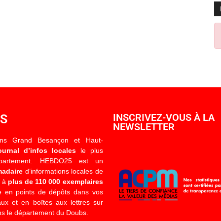
OS
INSCRIVEZ-VOUS À LA
NEWSLETTER
ons Grand Besançon et Haut-
ournal d’infos locales
le plus
épartement. HEBDO25 est un
madaire
d’informations locales de
é à
plus de 110 000 exemplaires
 en points de dépôts dans vos
x et en boîtes aux lettres sur
s le département du Doubs.