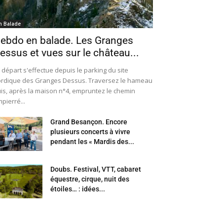
n Balade
ebdo en balade. Les Granges
essus et vues sur le château...
 départ s'effectue depuis le parking du site
rdique des Granges Dessus. Traversez le hameau
is, après la maison n°4, empruntez le chemin
pierré...
Grand Besançon. Encore
plusieurs concerts à vivre
pendant les « Mardis des...
Doubs. Festival, VTT, cabaret
équestre, cirque, nuit des
étoiles… : idées...