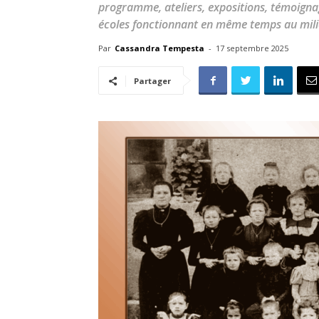
programme, ateliers, expositions, témoignages
écoles fonctionnant en même temps au milie
Par
Cassandra Tempesta
-
17 septembre 2025
Partager