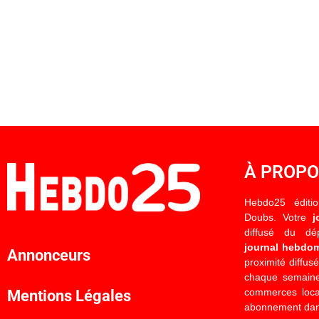
À PROP
Hebdo25 éditi
Doubs. Votre
j
diffusé du d
journal hebdo
Annonceurs
proximité diffus
chaque semaine
commerces locau
Mentions Légales
abonnement dan