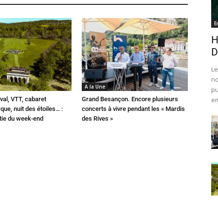
E
H
D
Le
no
A la Une
pu
val, VTT, cabaret
Grand Besançon. Encore plusieurs
em
que, nuit des étoiles… :
concerts à vivre pendant les « Mardis
rtie du week-end
des Rives »