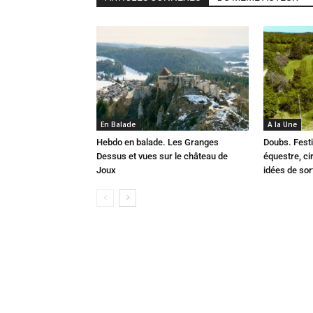
En Balade
A la Une
Hebdo en balade. Les Granges
Doubs. Festi
Dessus et vues sur le château de
équestre, cir
Joux
idées de so