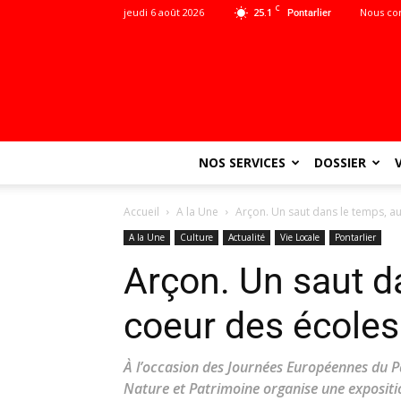
C
jeudi 6 août 2026
25.1
Nous co
Pontarlier
NOS SERVICES
DOSSIER
Accueil
A la Une
Arçon. Un saut dans le temps, au
A la Une
Culture
Actualité
Vie Locale
Pontarlier
Arçon. Un saut d
coeur des écoles 
À l’occasion des Journées Européennes du P
Nature et Patrimoine organise une exposition