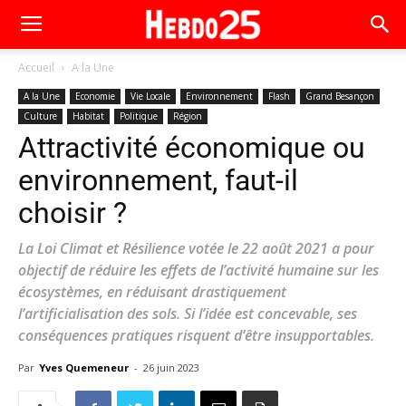
Accueil
A la Une
A la Une
Economie
Vie Locale
Environnement
Flash
Grand Besançon
Culture
Habitat
Politique
Région
Attractivité économique ou
environnement, faut-il
choisir ?
La Loi Climat et Résilience votée le 22 août 2021 a pour
objectif de réduire les effets de l’activité humaine sur les
écosystèmes, en réduisant drastiquement
l’artificialisation des sols. Si l’idée est concevable, ses
conséquences pratiques risquent d’être insupportables.
Par
Yves Quemeneur
-
26 juin 2023