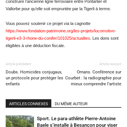
construire l’ancienne ligne ferroviaire entre Pontarlier et
Vallorbe pour qu’elle soit empruntée par la Tigerli à terme.
Vous pouvez soutenir ce projet via la cagnotte
https://www.fondation-patrimoine.org/les-projets/locomotive-
tigerli-e3-3-rhone-du-conifer/101025/actualites
. Les dons sont
éligibles à une déduction fiscale.
Article précédent
Article suivant
Doubs. Homicides conjugaux,
Ornans. Conférence sur
un protocole pour protéger les
Courbet : la radiographie pour
enfants
mieux comprendre l’artiste
ARTICLES CONNEXES
DU MÊME AUTEUR
Sport. Le para-athlète Pierre-Antoine
Baele s’installe à Besançon pour viser