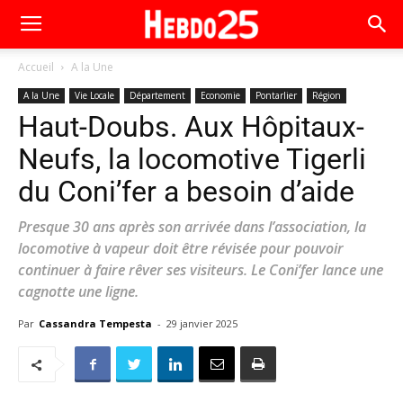
Accueil
A la Une
A la Une
Vie Locale
Département
Economie
Pontarlier
Région
Haut-Doubs. Aux Hôpitaux-
Neufs, la locomotive Tigerli
du Coni’fer a besoin d’aide
Presque 30 ans après son arrivée dans l’association, la
locomotive à vapeur doit être révisée pour pouvoir
continuer à faire rêver ses visiteurs. Le Coni’fer lance une
cagnotte une ligne.
Par
Cassandra Tempesta
-
29 janvier 2025