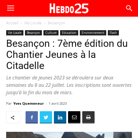
Accueil
Vie Locale
Besançon
Vie Locale
Besançon
Culture
Education
Environnement
Flash
Besançon : 7ème édition du
Chantier Jeunes à la
Citadelle
Le chantier de jeunes 2023 se déroulera sur deux
semaines du 8 au 22 juillet. Les inscriptions sont ouvertes
jusqu’à la fin du mois de mars.
Par
Yves Quemeneur
-
1 avril 2023