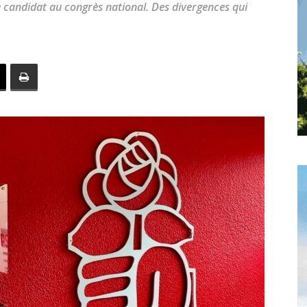
 candidat au congrès national. Des divergences qui
toute
l'info
locale
–