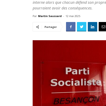
interne alors que chacun défend son propre
pourraient avoir des conséquences.
Par
Martin Saussard
-
12 mai 2025
Partager