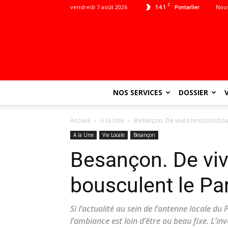
C
vendredi 7 août 2026
14.1
Nous
Pontarlier
NOS SERVICES
DOSSIER
Accueil
A la Une
Besançon. De vives tensions bousc
A la Une
Vie Locale
Besançon
Besançon. De viv
bousculent le Par
Si l’actualité au sein de l’antenne locale du
l’ambiance est loin d’être au beau fixe. L’i