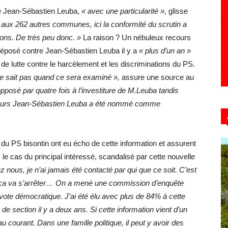
 de Jean-Sébastien Leuba,
« avec une particularité »,
glisse
aux 262 autres communes, ici la conformité du scrutin a
tions. De très peu donc. »
La raison ? Un nébuleux recours
 déposé contre Jean-Sébastien Leuba il y a
« plus d’un an »
de lutte contre le harcèlement et les discriminations du PS.
ne sait pas quand ce sera examiné »,
assure une source au
posé par quatre fois à l’investiture de M.Leuba tandis
illeurs Jean-Sébastien Leuba a été nommé comme
s du PS bisontin ont eu écho de cette information et assurent
 le cas du principal intéressé, scandalisé par cette nouvelle
 nous, je n’ai jamais été contacté par qui que ce soit. C’est
où ça va s’arrêter… On a mené une commission d’enquête
 vote démocratique. J’ai été élu avec plus de 84% à cette
de section il y a deux ans. Si cette information vient d’un
u courant. Dans une famille politique, il peut y avoir des