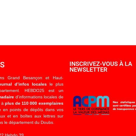
OS
INSCRIVEZ-VOUS À LA
NEWSLETTER
ons Grand Besançon et Haut-
ournal d’infos locales
le plus
épartement. HEBDO25 est un
madaire
d’informations locales de
é à
plus de 110 000 exemplaires
 en points de dépôts dans vos
x et en boîtes aux lettres sur
s le département du Doubs.
22 Hebdo 39