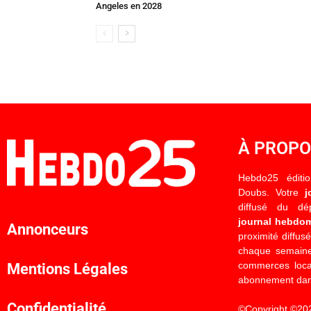
Angeles en 2028
À PROP
Hebdo25 éditi
Doubs. Votre
j
diffusé du d
journal hebdo
Annonceurs
proximité diffus
chaque semaine
commerces locau
Mentions Légales
abonnement dan
Confidentialité
©Copyright ©20