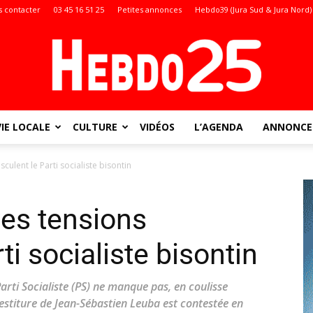
 contacter
03 45 16 51 25
Petites annonces
Hebdo39 (Jura Sud & Jura Nord)
VIE LOCALE
CULTURE
VIDÉOS
L’AGENDA
ANNONCES
Doubs
ulent le Parti socialiste bisontin
es tensions
:
ti socialiste bisontin
 Parti Socialiste (PS) ne manque pas, en coulisse
nvestiture de Jean-Sébastien Leuba est contestée en