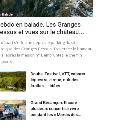
n Balade
ebdo en balade. Les Granges
essus et vues sur le château...
 départ s'effectue depuis le parking du site
rdique des Granges Dessus. Traversez le hameau
is, après la maison n°4, empruntez le chemin
pierré...
Doubs. Festival, VTT, cabaret
équestre, cirque, nuit des
étoiles… : idées...
Grand Besançon. Encore
plusieurs concerts à vivre
pendant les « Mardis des...