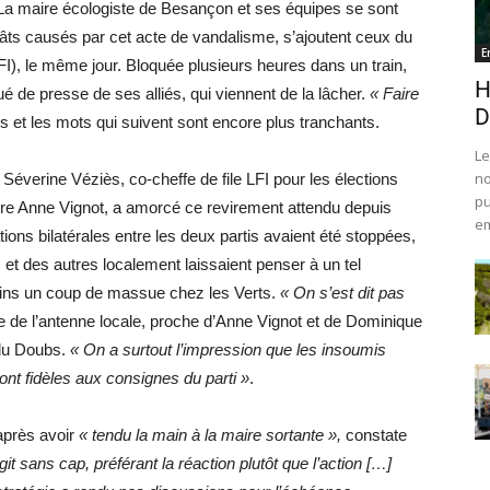
 La maire écologiste de Besançon et ses équipes se sont
s causés par cet acte de vandalisme, s’ajoutent ceux du
E
I), le même jour. Bloquée plusieurs heures dans un train,
H
 de presse de ses alliés, qui viennent de la lâcher.
« Faire
D
ens et les mots qui suivent sont encore plus tranchants.
Le
no
éverine Véziès, co-cheffe de file LFI pour les élections
pu
ière Anne Vignot, a amorcé ce revirement attendu depuis
em
tions bilatérales entre les deux partis avaient été stoppées,
s et des autres localement laissaient penser à un tel
oins un coup de massue chez les Verts.
« On s’est dit pas
 de l’antenne locale, proche d’Anne Vignot et de Dominique
 du Doubs.
« On a surtout l’impression que les insoumis
sont fidèles aux consignes du parti »
.
près avoir
« tendu la main à la maire sortante »,
constate
t sans cap, préférant la réaction plutôt que l’action […]