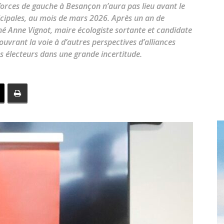
toute
forces de gauche à Besançon n’aura pas lieu avant le
cipales, au mois de mars 2026. Après un an de
hé Anne Vignot, maire écologiste sortante et candidate
ouvrant la voie à d’autres perspectives d’alliances
es électeurs dans une grande incertitude.
l'info
locale
–