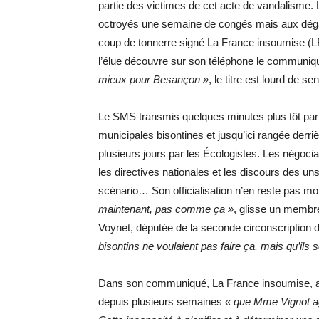
partie des victimes de cet acte de vandalisme.
octroyés une semaine de congés mais aux dégât
coup de tonnerre signé La France insoumise (LF
l’élue découvre sur son téléphone le communiqué
mieux pour Besançon »
, le titre est lourd de s
Le SMS transmis quelques minutes plus tôt par S
municipales bisontines et jusqu’ici rangée derr
plusieurs jours par les Écologistes. Les négocia
les directives nationales et les discours des un
scénario… Son officialisation n’en reste pas m
maintenant, pas comme ça »
, glisse un membre
Voynet, députée de la seconde circonscription
bisontins ne voulaient pas faire ça, mais qu’ils 
Dans son communiqué, La France insoumise, a
depuis plusieurs semaines
« que Mme Vignot agi