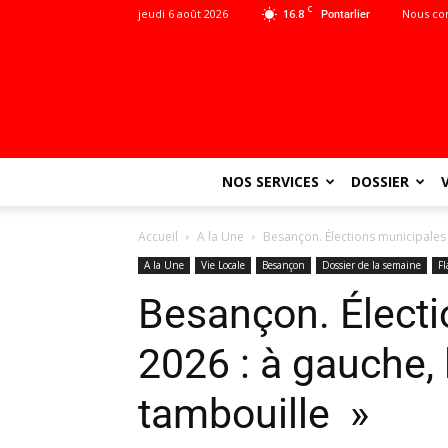
C
jeudi 6 août 2026
16.8
Nous co
Pontarlier
NOS SERVICES
DOSSIER
Accueil
A la Une
Besançon. Élections municipales
A la Une
Vie Locale
Besançon
Dossier de la semaine
Fl
Besançon. Électi
2026 : à gauche,
tambouille »