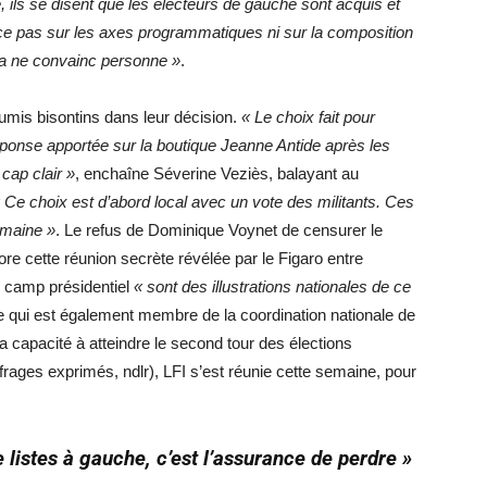
e, ils se disent que les électeurs de gauche sont acquis et
ance pas sur les axes programmatiques ni sur la composition
t ça ne convainc personne »
.
soumis bisontins dans leur décision.
« Le choix fait pour
ponse apportée sur la boutique Jeanne Antide après les
cap clair »
, enchaîne Séverine Veziès, balayant au
 Ce choix est d’abord local avec un vote des militants. Ces
emaine »
. Le refus de Dominique Voynet de censurer le
re cette réunion secrète révélée par le Figaro entre
u camp présidentiel
« sont des illustrations nationales de ce
le qui est également membre de la coordination nationale de
 capacité à atteindre le second tour des élections
frages exprimés, ndlr), LFI s’est réunie cette semaine, pour
 listes à gauche, c’est l’assurance de perdre »