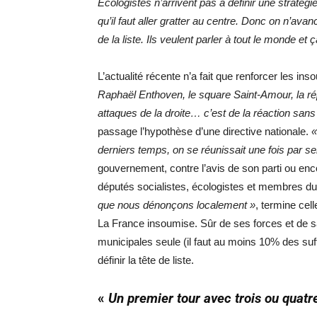
Écologistes n’arrivent pas à définir une stratégi
qu’il faut aller gratter au centre. Donc on n’av
de la liste. Ils veulent parler à tout le monde e
L’actualité récente n’a fait que renforcer les in
Raphaël Enthoven, le square Saint-Amour, la ré
attaques de la droite… c’est de la réaction sans 
passage l’hypothèse d’une directive nationale.
«
derniers temps, on se réunissait une fois par s
gouvernement, contre l’avis de son parti ou enco
députés socialistes, écologistes et membres d
que nous dénonçons localement »
, termine cel
La France insoumise. Sûr de ses forces et de sa
municipales seule (il faut au moins 10% des suf
définir la tête de liste.
«
Un premier tour avec trois ou quatre