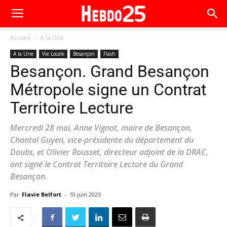
Accueil
A la Une
A la Une
Vie Locale
Besançon
Flash
Besançon. Grand Besançon
Métropole signe un Contrat
Territoire Lecture
Mercredi 28 mai, Anne Vignot, maire de Besançon,
Chantal Guyen, vice-présidente du département du
Doubs, et Olivier Rousset, directeur adjoint de la DRAC,
ont signé le Contrat Territoire Lecture du Grand
Besançon.
Par
Flavie Belfort
-
10 juin 2025