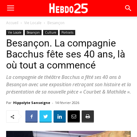
Accueil
Vie Locale
Besançon
Vie Locale
Besançon
Culture
Portraits
Besançon. La compagnie
Bacchus fête ses 40 ans, là
où tout a commencé
La compagnie de théâtre Bacchus a fêté ses 40 ans à
Besançon avec une exposition retraçant son histoire et la
présentation de sa nouvelle pièce « Courbet & Mathilde ».
Par
Hippolyte Sanseigne
-
14 février 2026