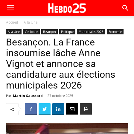
Accueil
A la Une
A la Une
Vie Locale
Besançon
Politique
Municipales 2026
Economie
Besançon. La France
insoumise lâche Anne
Vignot et annonce sa
candidature aux élections
municipales 2026
Par
Martin Saussard
-
27 octobre 2025