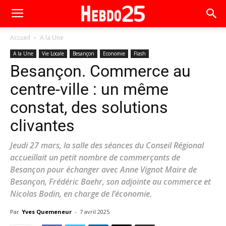
Accueil
A la Une
A la Une
Vie Locale
Besançon
Economie
Flash
Besançon. Commerce au
centre-ville : un même
constat, des solutions
clivantes
Jeudi 27 mars, la salle des séances du Conseil Régional
accueillait un petit nombre de commerçants de
Besançon pour échanger avec Anne Vignot Maire de
Besançon, Frédéric Baehr, son adjointe au commerce et
Nicolas Bodin, en charge de l’économie.
Par
Yves Quemeneur
-
7 avril 2025