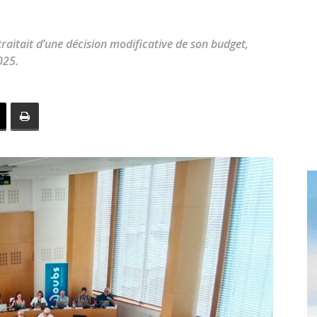
toute
raitait d’une décision modificative de son budget,
025.
l'info
locale
–