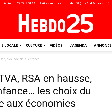
contacter
03 45 16 51 25
Petites annonces
Hebdo39 (Jura Sud & Jura Nord)
VIE LOCALE
CULTURE
VIDÉOS
L’AGENDA
ANNONCES
Doubs
se, aide sociale à l’enfance…...
 TVA, RSA en hausse,
:
enfance… les choix du
e aux économies