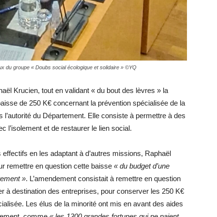
ux du groupe « Doubs social écologique et solidaire » ©YQ
aël Krucien, tout en validant « du bout des lèvres » la
baisse de 250 K€ concernant la prévention spécialisée de la
l’autorité du Département. Elle consiste à permettre à des
l’isolement et de restaurer le lien social.
 effectifs en les adaptant à d’autres missions, Raphaël
r remettre en question cette baisse
« du budget d’une
tement »
. L’amendement consistait à remettre en question
 à destination des entreprises, pour conserver les 250 K€
ialisée. Les élus de la minorité ont mis en avant des aides
ancement, comme
« les 1300 grandes fortunes qui ne paient