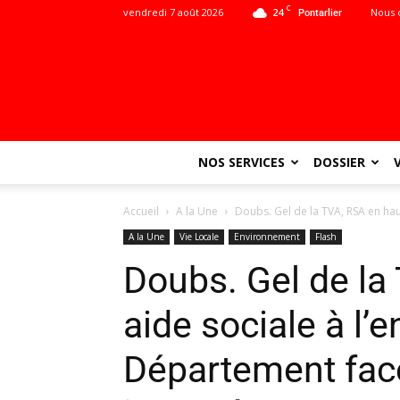
C
vendredi 7 août 2026
24
Nous 
Pontarlier
NOS SERVICES
DOSSIER
Accueil
A la Une
Doubs. Gel de la TVA, RSA en haus
A la Une
Vie Locale
Environnement
Flash
Doubs. Gel de la
aide sociale à l’
Département fac