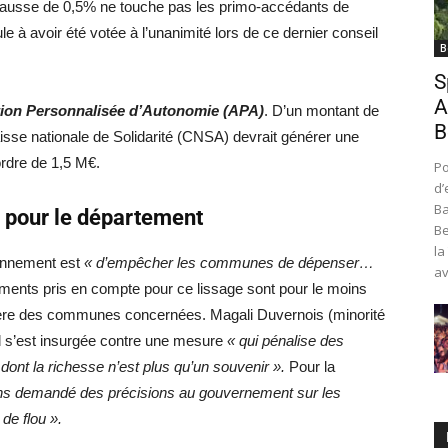
e hausse de 0,5% ne touche pas les primo-accédants de
le à avoir été votée à l’unanimité lors de ce dernier conseil
B
S
A
ation Personnalisée d’Autonomie (APA)
. D’un montant de
B
aisse nationale de Solidarité (CNSA) devrait générer une
ordre de 1,5 M€.
Po
d’
Ba
€ pour le département
Be
la
ionnement est
« d’empêcher les communes de dépenser…
av
éments pris en compte pour ce lissage sont pour le moins
nancière des communes concernées. Magali Duvernois (minorité
d s’est insurgée contre une mesure
« qui pénalise des
dont la richesse n’est plus qu’un souvenir ».
Pour la
ns demandé des précisions au gouvernement sur les
de flou ».