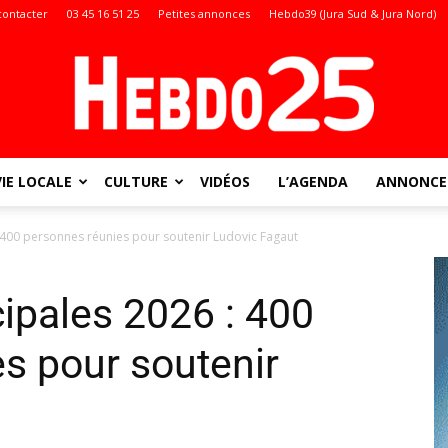
contacter
03 45 16 51 25
Petites annonces
Hebdo39 (Jura Sud & Jura Nord)
VIE LOCALE
CULTURE
VIDÉOS
L’AGENDA
ANNONCES
Doubs
 400 personnes réunies pour soutenir Ludovic Fagaut
ipales 2026 : 400
:
s pour soutenir