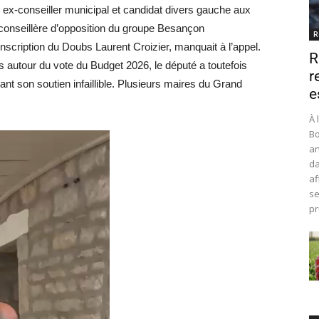
ex-conseiller municipal et candidat divers gauche aux
 conseillère d’opposition du groupe Besançon
R
nscription du Doubs Laurent Croizier, manquait à l’appel.
R
s autour du vote du Budget 2026, le député a toutefois
r
ant son soutien infaillible. Plusieurs maires du Grand
e
À 
Bo
an
da
af
se
pr