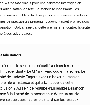
çon.
« Une ville sale »
pour une habitante interrogée en
uartier Battant en tête. La mendicité incessante, les
es bâtiments publics, la délinquance
« en hausse »
selon le
ines de spectateurs présents. Ludovic Fagaut promet alors
clamation. Galvanisée par cette première rencontre, la droite
e à ses adversaires.
nt mis dehors
 réunion, le service de sécurité a discrètement mis
 indépendant « Le Ch’ni », venu couvrir la soirée. Le
imité de Ludovic Fagaut avec un
boxeur jurassien
première instance
et qui a fait appel
de cette
e exclusion ? Au sein de l’équipe d’Ensemble Besançon
e à la liberté de la presse pour éviter un article
nverse
quelques heures plus tard sur les réseaux