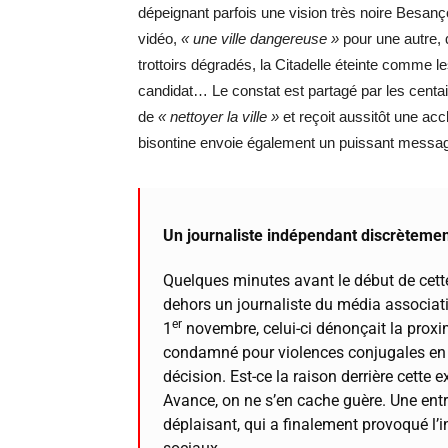
dépeignant parfois une vision très noire Besan
vidéo,
« une ville dangereuse »
pour une autre, q
trottoirs dégradés, la Citadelle éteinte comme l
candidat… Le constat est partagé par les centa
de
« nettoyer la ville »
et reçoit aussitôt une ac
bisontine envoie également un puissant messag
Un journaliste indépendant discrèteme
Quelques minutes avant le début de cette
dehors un journaliste du média associatif
er
1
novembre, celui-ci dénonçait la prox
condamné pour violences conjugales en 
décision
. Est-ce la raison derrière cett
Avance, on ne s’en cache guère. Une entrav
déplaisant,
qui a finalement provoqué l’i