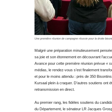
Une première réunion de campagne réussie pour la droite bison
Malgré une préparation minutieusement pensée,
sa joie et son étonnement en découvrant l’ac
Avance pour cette première réunion prévue
« su
médias, le rendez-vous s’est finalement trans
et pour le moins attendu : près de 350 Bisontin
Kursaal plein à craquer. D’autres soutiens ont é
retransmission en direct.
Au premier rang, les fidèles soutiens du candida
du Département, le sénateur LR Jacques Grospe