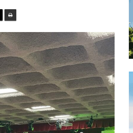
toute
l'info
locale
–