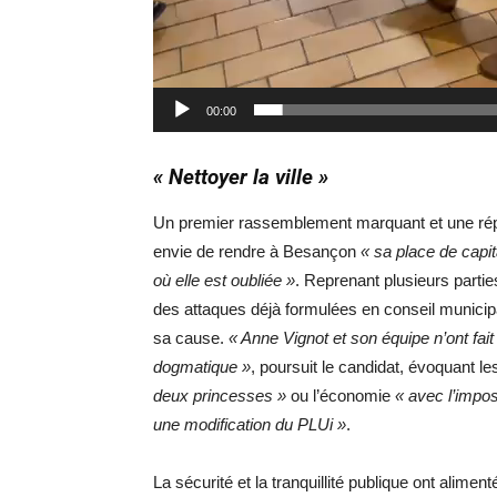
00:00
« Nettoyer la ville »
Un premier rassemblement marquant et une rép
envie de rendre à Besançon
« sa place de capit
où elle est oubliée »
. Reprenant plusieurs parti
des attaques déjà formulées en conseil municipal 
sa cause.
« Anne Vignot et son équipe n’ont fai
dogmatique »
, poursuit le candidat, évoquant l
deux princesses »
ou l’économie
« avec l’impos
une modification du PLUi »
.
La sécurité et la tranquillité publique ont aliment