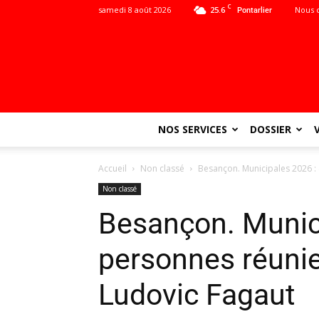
C
samedi 8 août 2026
25.6
Nous 
Pontarlier
NOS SERVICES
DOSSIER
Accueil
Non classé
Besançon. Municipales 2026 :
Non classé
Besançon. Munic
personnes réunie
Ludovic Fagaut