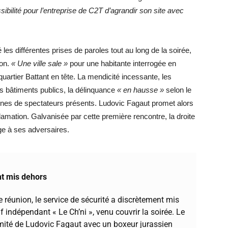
sibilité pour l’entreprise de C2T d’agrandir son site avec
é les différentes prises de paroles tout au long de la soirée,
çon.
« Une ville sale »
pour une habitante interrogée en
uartier Battant en tête. La mendicité incessante, les
es bâtiments publics, la délinquance
« en hausse »
selon le
ines de spectateurs présents. Ludovic Fagaut promet alors
clamation. Galvanisée par cette première rencontre, la droite
e à ses adversaires.
nt mis dehors
 réunion, le service de sécurité a discrètement mis
 indépendant « Le Ch’ni », venu couvrir la soirée. Le
imité de Ludovic Fagaut avec un
boxeur jurassien