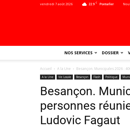
C
vendredi 7 août 2026
22.9
Nous
Pontarlier
NOS SERVICES
DOSSIER
Accueil
A la Une
Besançon. Municipales 2026 : 40
A la Une
Vie Locale
Besançon
Flash
Politique
Munic
Besançon. Munic
personnes réunie
Ludovic Fagaut