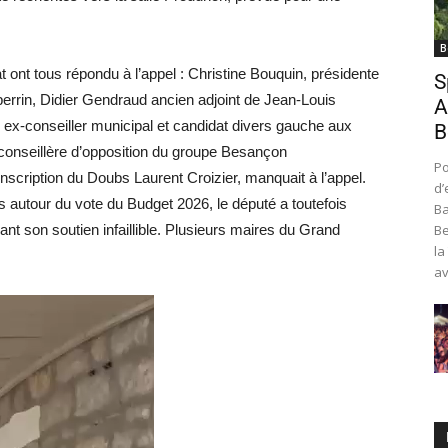
B
t ont tous répondu à l’appel : Christine Bouquin, présidente
S
rrin, Didier Gendraud ancien adjoint de Jean-Louis
A
ex-conseiller municipal et candidat divers gauche aux
B
 conseillère d’opposition du groupe Besançon
Po
nscription du Doubs Laurent Croizier, manquait à l’appel.
d’
s autour du vote du Budget 2026, le député a toutefois
Ba
ant son soutien infaillible. Plusieurs maires du Grand
Be
la
av