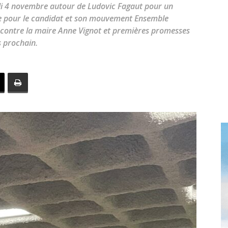
toute
di 4 novembre autour de Ludovic Fagaut pour un
e pour le candidat et son mouvement Ensemble
 contre la maire Anne Vignot et premières promesses
s prochain.
l'info
locale
–