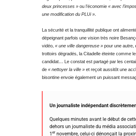
deux princesses »
ou l’économie
« avec l’impos
une modification du PLUi »
.
La sécurité et la tranquillité publique ont aliment
dépeignant parfois une vision très noire Besan
vidéo,
« une ville dangereuse »
pour une autre, q
trottoirs dégradés, la Citadelle éteinte comme l
candidat… Le constat est partagé par les centa
de
« nettoyer la ville »
et reçoit aussitôt une ac
bisontine envoie également un puissant messag
Un journaliste indépendant discrèteme
Quelques minutes avant le début de cette
dehors un journaliste du média associatif
er
1
novembre, celui-ci dénonçait la prox