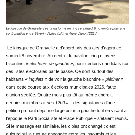
Le kiosque de Granvelle s'est transformé en ring ce samedi 8 novembre pour une
confrontation entre Séverin Véziès (LFI) et Anne Vignot (EELV).
Le kiosque de Granvelle a d’abord pris des airs d’agora ce
samedi 8 novembre. Au centre du pavillon, cinq citoyens
bisontins,
« électeurs de gauche »
, pour certains candidats sur
des listes électorales par le passé. Ce sont surtout des
habitants
« inquiets »
de voir la gauche bisontine
« piétiner »
dans cette course aux élections municipales 2026, faute
d’union scellée. Quatre mois plus tôt au même endroit,
certains membres
« des 1200 »
– des signataires d’une
pétition prônant déjà une large union à gauche tout en visant à
l’époque le Parti Socialiste et Place Publique – s’étaient réunis.
Si le message est similaire, les cibles ont changé : c’est
aujourd’hui la rupture annoncée entre les insoumis et les