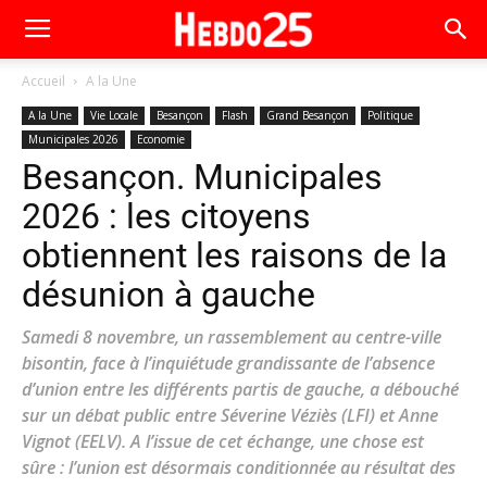
Accueil
A la Une
A la Une
Vie Locale
Besançon
Flash
Grand Besançon
Politique
Municipales 2026
Economie
Besançon. Municipales
2026 : les citoyens
obtiennent les raisons de la
désunion à gauche
Samedi 8 novembre, un rassemblement au centre-ville
bisontin, face à l’inquiétude grandissante de l’absence
d’union entre les différents partis de gauche, a débouché
sur un débat public entre Séverine Véziès (LFI) et Anne
Vignot (EELV). A l’issue de cet échange, une chose est
sûre : l’union est désormais conditionnée au résultat des