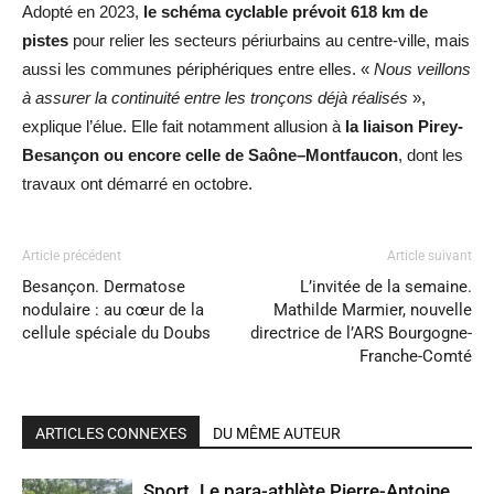
Adopté en 2023,
le schéma cyclable prévoit 618 km de
pistes
pour relier les secteurs périurbains au centre-ville, mais
aussi les communes périphériques entre elles. «
Nous veillons
à assurer la continuité entre les tronçons déjà réalisés
»,
explique l’élue. Elle fait notamment allusion à
la liaison Pirey-
Besançon ou encore celle de Saône–Montfaucon
, dont les
travaux ont démarré en octobre.
Article précédent
Article suivant
Besançon. Dermatose
L’invitée de la semaine.
nodulaire : au cœur de la
Mathilde Marmier, nouvelle
cellule spéciale du Doubs
directrice de l’ARS Bourgogne-
Franche-Comté
ARTICLES CONNEXES
DU MÊME AUTEUR
Sport. Le para-athlète Pierre-Antoine