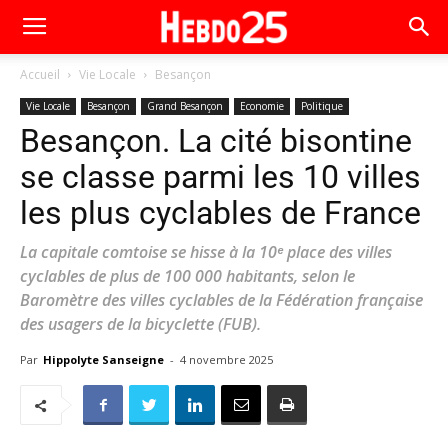
Accueil
Vie Locale
Besançon
Vie Locale
Besançon
Grand Besançon
Economie
Politique
Besançon. La cité bisontine
se classe parmi les 10 villes
les plus cyclables de France
La capitale comtoise se hisse à la 10ᵉ place des villes
cyclables de plus de 100 000 habitants, selon le
Baromètre des villes cyclables de la Fédération française
des usagers de la bicyclette (FUB).
Par
Hippolyte Sanseigne
-
4 novembre 2025