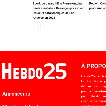
Sport. Le para-athlète Pierre-Antoine
Région. Colo
Baele s’installe à Besançon pour viser
programme c
les Jeux paralympiques de Los
Angeles en 2028
À PROP
Hebdo25 éditi
Doubs. Votre
j
diffusé du d
journal hebdo
Annonceurs
proximité diffus
chaque semaine