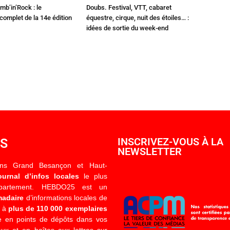
mb’in’Rock : le
Doubs. Festival, VTT, cabaret
omplet de la 14e édition
équestre, cirque, nuit des étoiles… :
idées de sortie du week-end
OS
INSCRIVEZ-VOUS À LA
NEWSLETTER
ons Grand Besançon et Haut-
ournal d’infos locales
le plus
épartement. HEBDO25 est un
madaire
d’informations locales de
é à
plus de 110 000 exemplaires
 en points de dépôts dans vos