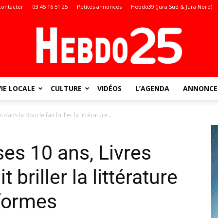
contacter
03 45 16 51 25
Petites annonces
Hebdo39 (Jura Sud & Jura Nord)
VIE LOCALE
CULTURE
VIDÉOS
L’AGENDA
ANNONCES
Doubs
ans la Boucle fait briller la littérature...
es 10 ans, Livres
:
 briller la littérature
 formes