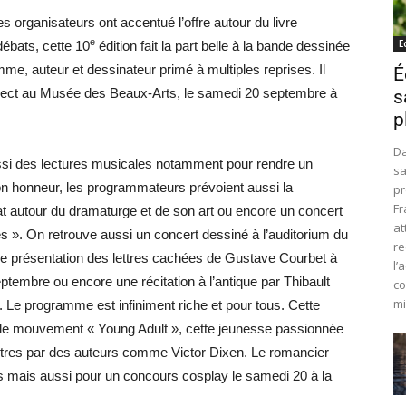
 organisateurs ont accentué l’offre autour du livre
e
E
débats, cette 10
édition fait la part belle à la bande dessinée
, auteur et dessinateur primé à multiples reprises. Il
É
direct au Musée des Beaux-Arts, le samedi 20 septembre à
s
p
Da
ussi des lectures musicales notamment pour rendre un
sa
honneur, les programmateurs prévoient aussi la
pr
Fr
bat autour du dramaturge et de son art ou encore un concert
at
s ». On retrouve aussi un concert dessiné à l’auditorium du
re
me présentation des lettres cachées de Gustave Courbet à
l’
ptembre ou encore une récitation à l’antique par Thibault
co
mi
Le programme est infiniment riche et pour tous. Cette
r le mouvement « Young Adult », cette jeunesse passionnée
 autres par des auteurs comme Victor Dixen. Le romancier
es mais aussi pour un concours cosplay le samedi 20 à la