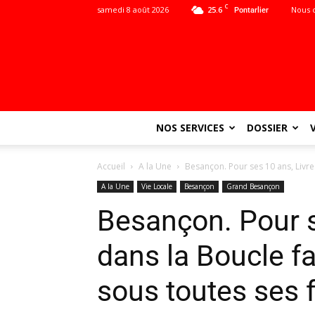
C
samedi 8 août 2026
25.6
Nous 
Pontarlier
NOS SERVICES
DOSSIER
Accueil
A la Une
Besançon. Pour ses 10 ans, Livres d
A la Une
Vie Locale
Besançon
Grand Besançon
Besançon. Pour s
dans la Boucle fait
sous toutes ses