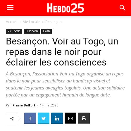
Accueil
Vie Locale
Besançon
Vie Locale
Besançon
Flash
Besançon. Voir au Togo, un
repas dans le noir pour
éclairer les consciences
À Besançon, l’association Voir au Togo organise un repas
dans le noir pour sensibiliser au handicap visuel et
soutenir les jeunes aveugles togolais. Une action solidaire
portée par un engagement humain de longue date.
Par
Flavie Belfort
-
14 mai 2025