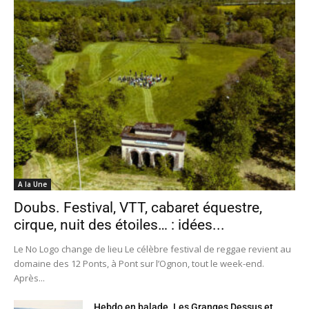
A la Une
Doubs. Festival, VTT, cabaret équestre,
cirque, nuit des étoiles… : idées...
Le No Logo change de lieu Le célèbre festival de reggae revient au
domaine des 12 Ponts, à Pont sur l’Ognon, tout le week-end.
Après...
Hebdo en balade. Les Granges Dessus et