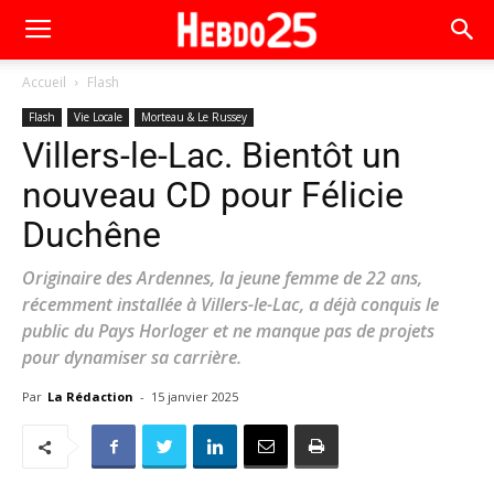
Accueil
Flash
Flash
Vie Locale
Morteau & Le Russey
Villers-le-Lac. Bientôt un
nouveau CD pour Félicie
Duchêne
Originaire des Ardennes, la jeune femme de 22 ans,
récemment installée à Villers-le-Lac, a déjà conquis le
public du Pays Horloger et ne manque pas de projets
pour dynamiser sa carrière.
Par
La Rédaction
-
15 janvier 2025