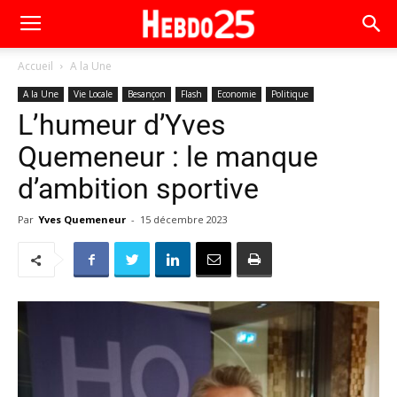
Accueil
A la Une
A la Une
Vie Locale
Besançon
Flash
Economie
Politique
L’humeur d’Yves
Quemeneur : le manque
d’ambition sportive
Par
Yves Quemeneur
-
15 décembre 2023