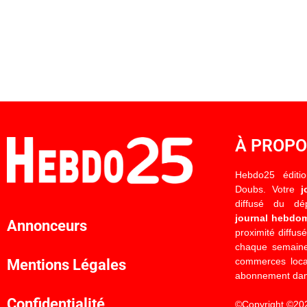
À PROP
Hebdo25 éditi
Doubs. Votre
j
diffusé du d
journal hebdo
Annonceurs
proximité diffus
chaque semaine
commerces locau
Mentions Légales
abonnement dan
Confidentialité
©Copyright ©20