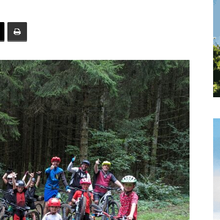
toute
l'info
locale
–