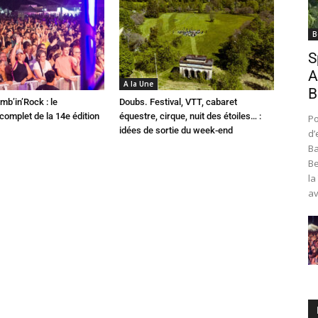
B
S
A
A la Une
B
mb’in’Rock : le
Doubs. Festival, VTT, cabaret
omplet de la 14e édition
équestre, cirque, nuit des étoiles… :
Po
idées de sortie du week-end
d’
Ba
Be
la
av