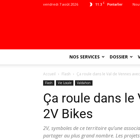
C
vendredi 7 août 2026
11.3
Nous
Pontarlier
NOS SERVICES
DOSSIER
Accueil
Flash
Ça roule dans le Val de Vennes avec
Flash
Vie Locale
Valdahon
Ça roule dans le
2V Bikes
2V, symboles de ce territoire qu’une associa
partager au plus grand nombre. Les projet