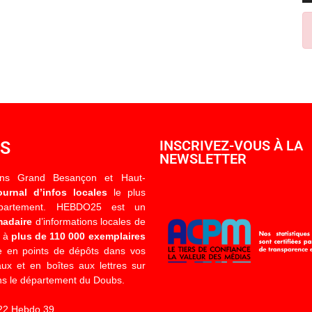
OS
INSCRIVEZ-VOUS À LA
NEWSLETTER
ons Grand Besançon et Haut-
ournal d’infos locales
le plus
épartement. HEBDO25 est un
madaire
d’informations locales de
é à
plus de 110 000 exemplaires
 en points de dépôts dans vos
x et en boîtes aux lettres sur
s le département du Doubs.
22 Hebdo 39