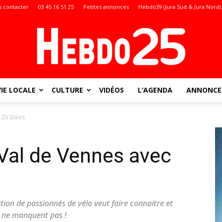
 contacter
03 45 16 51 25
Petites annonces
Hebdo39 (Jura Sud & Jura Nord)
VIE LOCALE
CULTURE
VIDÉOS
L’AGENDA
ANNONCES
Doubs
 2V Bikes
 Val de Vennes avec
:
tion de passionnés de vélo veut faire connaitre et
s ne manquent pas !