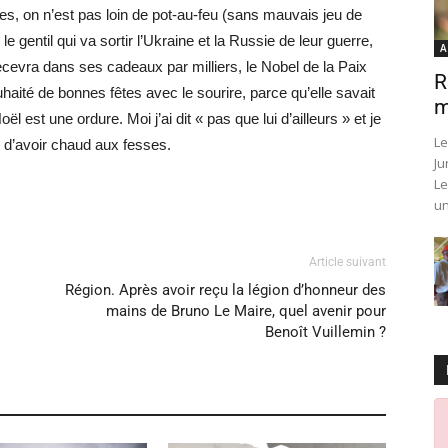
les, on n’est pas loin de pot-au-feu (sans mauvais jeu de
entil qui va sortir l’Ukraine et la Russie de leur guerre,
A
recevra dans ses cadeaux par milliers, le Nobel de la Paix
R
haité de bonnes fêtes avec le sourire, parce qu’elle savait
m
oël est une ordure
. Moi j’ai dit « pas que lui d’ailleurs » et je
Le
re d’avoir chaud aux fesses.
Ju
Le
un
Article suivant
Région. Après avoir reçu la légion d’honneur des
mains de Bruno Le Maire, quel avenir pour
Benoît Vuillemin ?