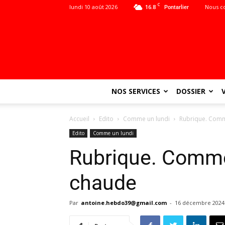
C
lundi 10 août 2026
16.8
Nous c
Pontarlier
NOS SERVICES
DOSSIER
Accueil
Edito
Comme un lundi
Rubrique. Comm
Edito
Comme un lundi
Rubrique. Comme
chaude
Par
antoine.hebdo39@gmail.com
-
16 décembre 2024