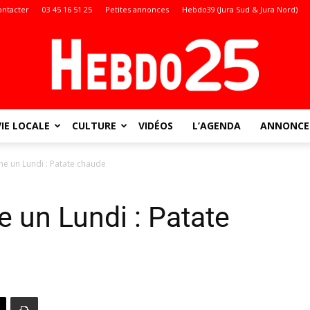
ontacter
03 45 16 51 25
Petites annonces
Hebdo39 (Jura Sud & Jura Nord)
VIE LOCALE
CULTURE
VIDÉOS
L’AGENDA
ANNONCES
Doubs
e un Lundi : Patate chaude
 un Lundi : Patate
: