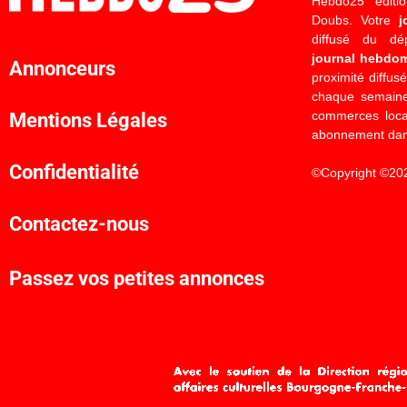
Hebdo25 éditi
Doubs. Votre
j
diffusé du d
journal hebdo
Annonceurs
proximité diffus
chaque semaine
commerces locau
Mentions Légales
abonnement dan
Confidentialité
©Copyright ©20
Contactez-nous
Passez vos petites annonces