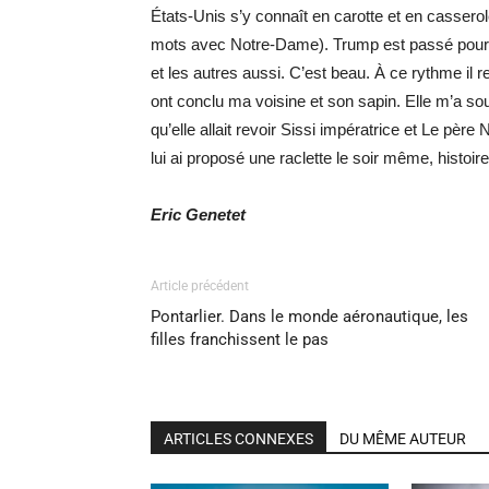
États-Unis s’y connaît en carotte et en cassero
mots avec Notre-Dame). Trump est passé pour le g
et les autres aussi. C’est beau. À ce rythme il 
ont conclu ma voisine et son sapin. Elle m’a sou
qu’elle allait revoir
Sissi
impératrice
et
L
e père N
lui ai proposé une raclette le soir même, histoi
Eric Genetet
Article précédent
Pontarlier. Dans le monde aéronautique, les
filles franchissent le pas
ARTICLES CONNEXES
DU MÊME AUTEUR