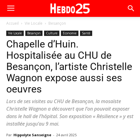
Accueil
Vie Locale
Besançon
Vie Locale
Besançon
Culture
Economie
Santé
Chapelle d’Huin.
Hospitalisée au CHU de
Besançon, l’artiste Christelle
Wagnon expose aussi ses
oeuvres
Lors de ses visites au CHU de Besançon, la mosaïste
Christelle Wagnon a découvert que l’on pouvait exposer
dans le hall de l’hôpital. Son exposition « Résilience » y est
installée jusqu’au 9 mai.
Par
Hippolyte Sanseigne
-
24 avril 2025