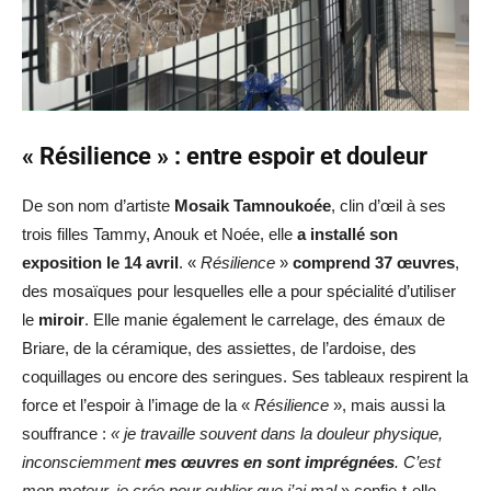
« Résilience » : entre espoir et douleur
De son nom d’artiste
Mosaik Tamnoukoée
, clin d’œil à ses
trois filles Tammy, Anouk et Noée, elle
a installé son
exposition le 14 avril
. «
Résilience
»
comprend 37 œuvres
,
des mosaïques pour lesquelles elle a pour spécialité d’utiliser
le
miroir
. Elle manie également le carrelage, des émaux de
Briare, de la céramique, des assiettes, de l’ardoise, des
coquillages ou encore des seringues. Ses tableaux respirent la
force et l’espoir à l’image de la «
Résilience
», mais aussi la
souffrance :
« je travaille souvent dans la douleur physique,
inconsciemment
mes œuvres en sont imprégnées
. C’est
mon moteur, je crée pour oublier que j’ai mal
» confie-t-elle.