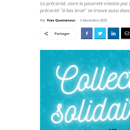
La précarité, voire la pauvreté n’existe pas
précarité "à bas bruit" se trouve aussi dans
Par
Yves Quemeneur
-
3 décembre 2023
Partager