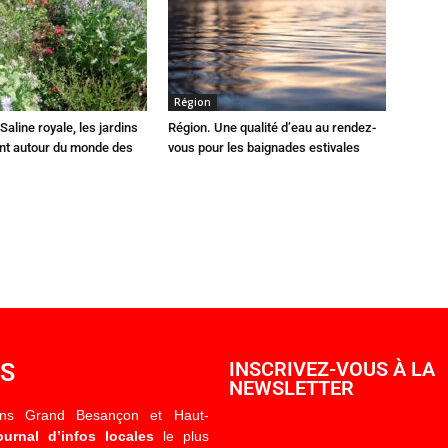
Région
Saline royale, les jardins
Région. Une qualité d’eau au rendez-
ent autour du monde des
vous pour les baignades estivales
OS
INSCRIVEZ-VOUS À LA
NEWSLETTER
ons Grand Besançon et Haut-
ournal d’infos locales
le plus