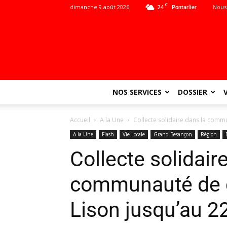
C
dimanche 9 août 2026
24
Nous
Pontarlier
NOS SERVICES
DOSSIER
Accueil
A la Une
Collecte solidaire dans la com
A la Une
Flash
Vie Locale
Grand Besançon
Région
Collecte solidair
communauté de
Lison jusqu’au 