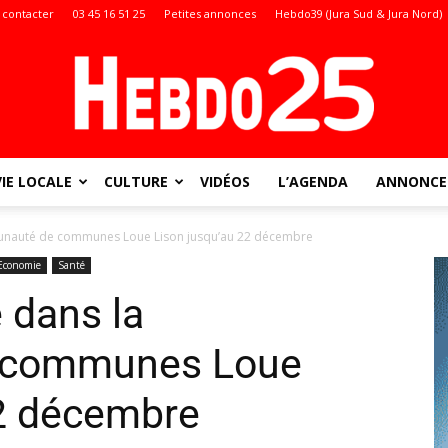
 contacter
03 45 16 51 25
Petites annonces
Hebdo39 (Jura Sud & Jura Nord)
VIE LOCALE
CULTURE
VIDÉOS
L’AGENDA
ANNONCES
Doubs
munauté de communes Loue Lison jusqu’au 22 décembre
Economie
Santé
e dans la
:
 communes Loue
22 décembre