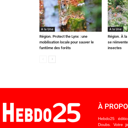
A la Une
A la Une
Région. Protect the Lynx : une
Région. À la 
mobilisation locale pour sauver le
se réinvent
fantôme des forêts
insectes
À PROP
Hebdo25 éditi
Doubs. Votre
j