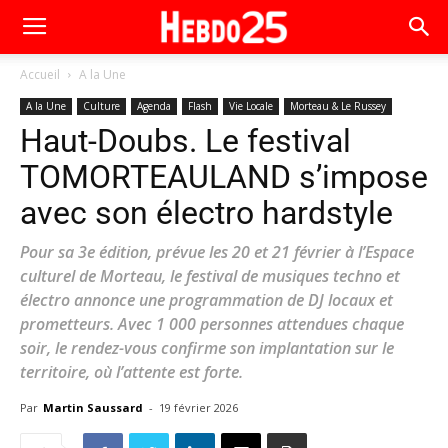
Accueil
A la Une
A la Une
Culture
Agenda
Flash
Vie Locale
Morteau & Le Russey
Haut-Doubs. Le festival
TOMORTEAULAND s’impose
avec son électro hardstyle
Pour sa 3e édition, prévue les 20 et 21 février à l’Espace
culturel de Morteau, le festival de musiques techno et
électro annonce une programmation de DJ locaux et
prometteurs. Avec 1 000 personnes attendues chaque
soir, le rendez-vous confirme son implantation sur le
territoire, où l’attente est forte.
Par
Martin Saussard
-
19 février 2026