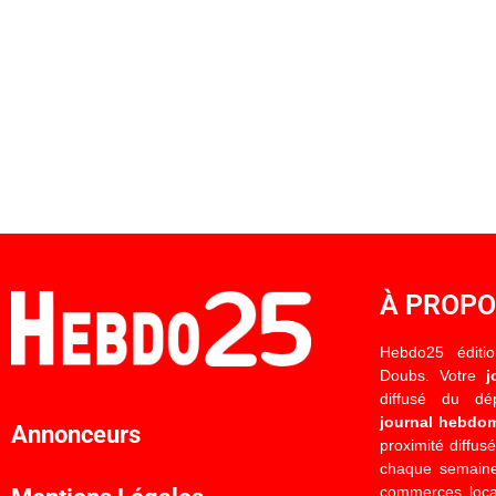
À PROP
Hebdo25 éditi
Doubs. Votre
j
diffusé du d
journal hebdo
Annonceurs
proximité diffus
chaque semaine
commerces locau