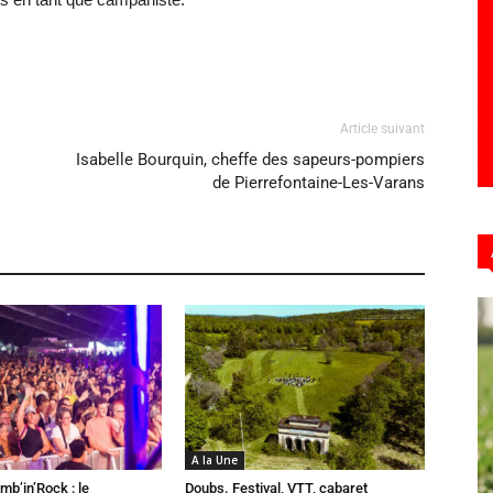
Article suivant
Isabelle Bourquin, cheffe des sapeurs-pompiers
de Pierrefontaine-Les-Varans
A la Une
mb’in’Rock : le
Doubs. Festival, VTT, cabaret