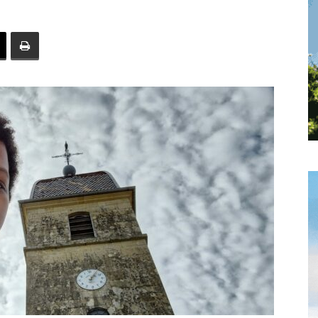
toute
l'info
locale
–