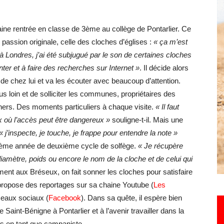
ine rentrée en classe de 3ème au collège de Pontarlier. Ce
Hebdo25
assion originale, celle des cloches d’églises :
« ça m’est
 Londres, j’ai été subjugué par le son de certaines cloches
r et à faire des recherches sur Internet »
. Il décide alors
 de chez lui et va les écouter avec beaucoup d’attention.
us loin et de solliciter les communes, propriétaires des
ochers. Des moments particuliers à chaque visite.
« Il faut
ux où l’accès peut être dangereux »
souligne-t-il. Mais une
« j’inspecte, je touche, je frappe pour entendre la note »
xième année de deuxième cycle de solfège.
« Je récupère
diamètre, poids ou encore le nom de la cloche et de celui qui
t aux Bréseux, on fait sonner les cloches pour satisfaire
 propose des reportages sur sa chaine Youtube (
Les
seaux sociaux (
Facebook
). Dans sa quête, il espère bien
Saint-Bénigne à Pontarlier et à l’avenir travailler dans la
ches en tant que campaniste.