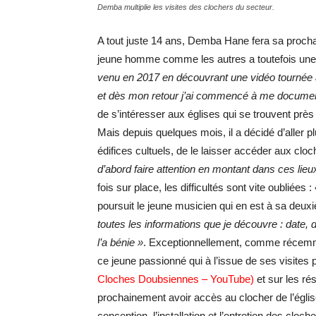
Demba multiplie les visites des clochers du secteur.
A tout juste 14 ans, Demba Hane fera sa procha
jeune homme comme les autres a toutefois une p
venu en 2017 en découvrant une vidéo tournée à
et dès mon retour j’ai commencé à me documente
de s’intéresser aux églises qui se trouvent près
Mais depuis quelques mois, il a décidé d’aller pl
édifices cultuels, de le laisser accéder aux cl
d’abord faire attention en montant dans ces lie
fois sur place, les difficultés sont vite oubliées :
poursuit le jeune musicien qui en est à sa deu
toutes les informations que je découvre : date, 
l’a bénie »
. Exceptionnellement, comme récemmen
ce jeune passionné qui à l’issue de ses visites
Cloches Doubsiennes – YouTube)
et sur les ré
prochainement avoir accès au clocher de l’église 
conception, l’installation et l’entretien des clo