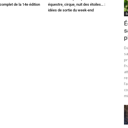
omplet de la 14e édition
équestre, cirque, nuit des étoiles… :
idées de sortie du week-end
E
É
s
p
Da
sa
pr
Fr
at
re
l’
co
mi