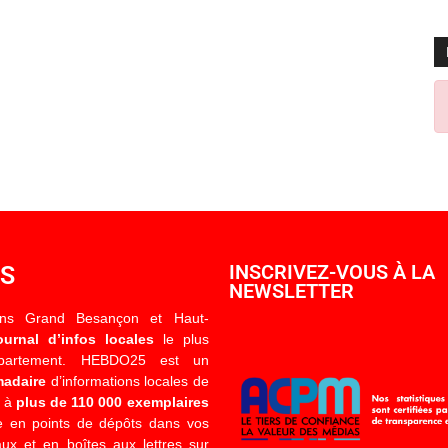
OS
INSCRIVEZ-VOUS À LA
NEWSLETTER
ons Grand Besançon et Haut-
ournal d’infos locales
le plus
épartement. HEBDO25 est un
madaire
d’informations locales de
é à
plus de 110 000 exemplaires
 en points de dépôts dans vos
x et en boîtes aux lettres sur