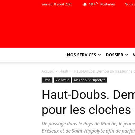
C
samedi 8 août 2026
18.4
Nous 
Pontarlier
NOS SERVICES
DOSSIER
Accueil
Flash
Haut-Doubs. Demba se passionne po
Flash
Vie Locale
Maiche & St Hippolyte
Haut-Doubs. Dem
pour les cloches
De passage dans le Pays de Maîche, le jeune
Bréseux et de Saint-Hippolyte afin de parf