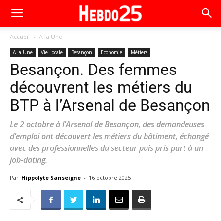
Accueil
A la Une
A la Une
Vie Locale
Besançon
Economie
Métiers
Besançon. Des femmes
découvrent les métiers du
BTP à l’Arsenal de Besançon
Le 2 octobre à l’Arsenal de Besançon, des demandeuses
d’emploi ont découvert les métiers du bâtiment, échangé
avec des professionnelles du secteur puis pris part à un
job-dating.
Par
Hippolyte Sanseigne
-
16 octobre 2025