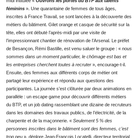
midi intitulée «
Ouvrons les portes du BTP aux talents
féminins
». Une quarantaine de femmes de tous âges,
inscrites à France Travail, se sont lancées à la découverte des
métiers du bâtiment. Gilet orange et casque de sécurité sur la
tête, elles ont débuté l’après-midi par une visite de
l’impressionnant chantier de rénovation de l’Arsenal. Le préfet
de Besançon, Rémi Bastille, est venu saluer le groupe : «
nous
sommes dans un moment particulier, le chômage est bas et
les entreprises cherchent toutes à recruter
», encourage-t-il.
Ensuite, des femmes aux différents corps de métier ont
partagé leur expérience et répondu aux questions des
participantes. La journée s’est clôturée par deux animations en
parallèle : un escape game pour découvrir différents métiers
du BTP, et un job dating rassemblant une dizaine de recruteurs
dans les domaines des travaux publics, de l’électricité, de la
charpente et de la maçonnerie. «
Seulement 5 % des
personnes inscrites dans le bâtiment sont des femmes, c’est
trop peu
», déplore Jean-François Locatelli, directeur territorial