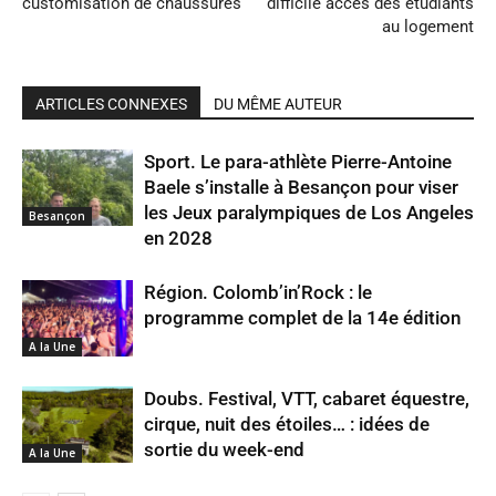
customisation de chaussures
difficile accès des étudiants
au logement
ARTICLES CONNEXES
DU MÊME AUTEUR
Sport. Le para-athlète Pierre-Antoine
Baele s’installe à Besançon pour viser
les Jeux paralympiques de Los Angeles
Besançon
en 2028
Région. Colomb’in’Rock : le
programme complet de la 14e édition
A la Une
Doubs. Festival, VTT, cabaret équestre,
cirque, nuit des étoiles… : idées de
sortie du week-end
A la Une