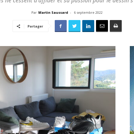
s ne cessent d'affluer et sa passion pour le dessin s
toute
Par
Martin Saussard
-
6 septembre 2022
Partager
l'info
locale
–