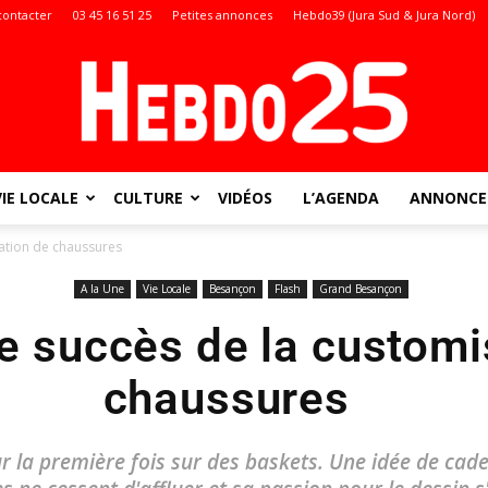
contacter
03 45 16 51 25
Petites annonces
Hebdo39 (Jura Sud & Jura Nord)
VIE LOCALE
CULTURE
VIDÉOS
L’AGENDA
ANNONCES
Doubs
sation de chaussures
A la Une
Vie Locale
Besançon
Flash
Grand Besançon
e succès de la customi
:
chaussures
our la première fois sur des baskets. Une idée de cad