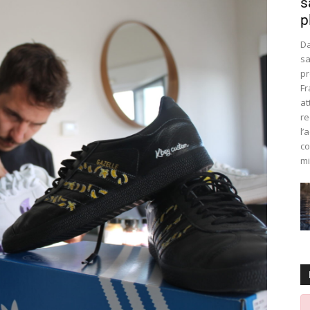
s
p
Da
sa
pr
Fr
at
re
l’
co
mi