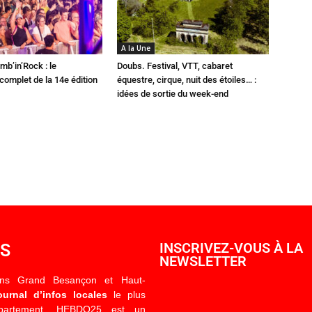
A la Une
mb’in’Rock : le
Doubs. Festival, VTT, cabaret
omplet de la 14e édition
équestre, cirque, nuit des étoiles… :
idées de sortie du week-end
OS
INSCRIVEZ-VOUS À LA
NEWSLETTER
ons Grand Besançon et Haut-
ournal d’infos locales
le plus
épartement. HEBDO25 est un