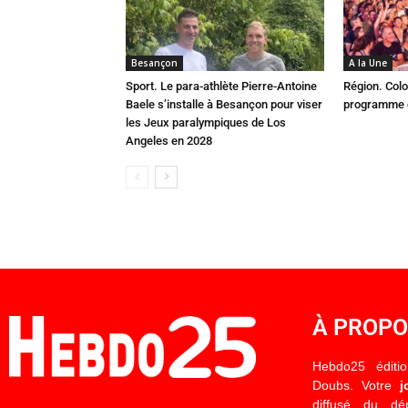
Besançon
A la Une
Sport. Le para-athlète Pierre-Antoine
Région. Colo
Baele s’installe à Besançon pour viser
programme c
les Jeux paralympiques de Los
Angeles en 2028
À PROP
Hebdo25 éditi
Doubs. Votre
j
diffusé du d