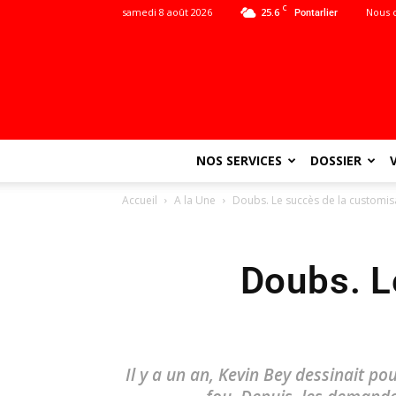
C
samedi 8 août 2026
25.6
Nous 
Pontarlier
NOS SERVICES
DOSSIER
Accueil
A la Une
Doubs. Le succès de la customi
Doubs. L
Il y a un an, Kevin Bey dessinait p