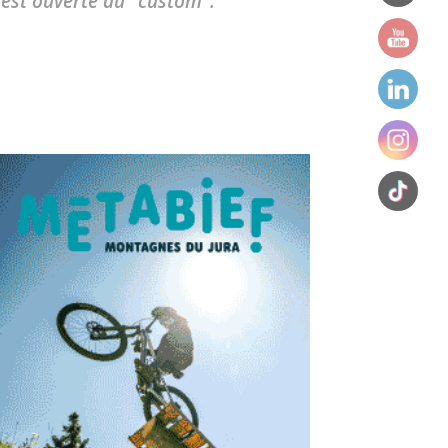
'est ouverte au "custom".