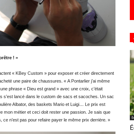
rêtre ! »
tactent « KBey Custom » pour exposer et créer directement
 a acheté une paire de chaussures. « A Pontarlier j’ai même
t une phrase « Dieu est grand » avec une croix, c’était
ans s’est lancé dans le custom de sacs et sacoches. Un sac
oulière Albator, des baskets Mario et Luigi… Le prix est
ore mon métier et ceci doit rester une passion. Je sais que
E
 ce n’est pas pour refaire payer le même prix derrière. »
É