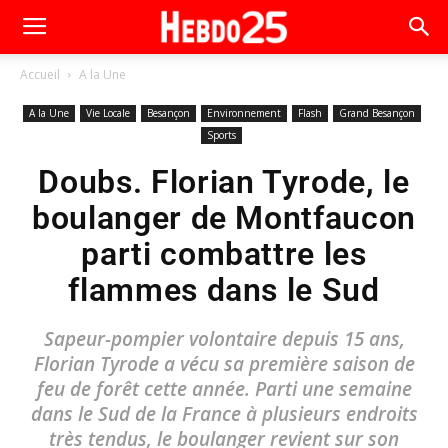
Accueil
A la Une
A la Une
Vie Locale
Besançon
Environnement
Flash
Grand Besançon
Sports
Doubs. Florian Tyrode, le
boulanger de Montfaucon
parti combattre les
flammes dans le Sud
Sapeur-pompier volontaire depuis 15 ans,
Florian Tyrode a vécu sa première saison de
feu de forêt cette année. Parti une semaine
dans le Sud de la France à plusieurs endroits
très tendus, le boulanger revient sur son