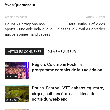
Yves Quemeneur
Article précédent
Article suivant
Doubs « Partageons nos
Haut-Doubs. Défilé des
sports » une aide individuelle
classes le 2 avril à Pontarlier
aux personnes handicapées
ARTICLES CONNEXES
DU MÊME AUTEUR
Région. Colomb’in’Rock : le
programme complet de la 14e édition
A la Une
Doubs. Festival, VTT, cabaret équestre,
cirque, nuit des étoiles… : idées de
sortie du week-end
A la Une