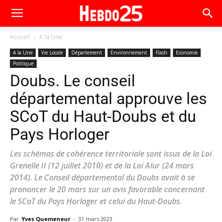
Accueil
A la Une
A la Une
Vie Locale
Département
Environnement
Flash
Economie
Politique
Doubs. Le conseil
départemental approuve les
SCoT du Haut-Doubs et du
Pays Horloger
Les schémas de cohérence territoriale sont issus de la Loi
Grenelle II (12 juillet 2010) et de la Loi Alur (24 mars
2014). Le Conseil départemental du Doubs avait à se
prononcer le 20 mars sur un avis favorable concernant
le SCoT du Pays Horloger et celui du Haut-Doubs.
Par
Yves Quemeneur
-
31 mars 2023